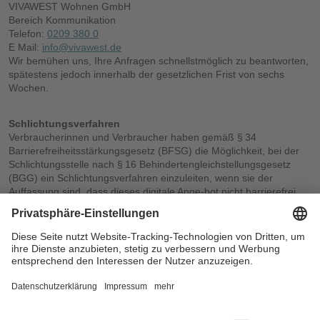
VIVAWEST Wohnen GmbH
Bereich Kommunikation
Telefon:
0209 380 0
E Mail:
info@vivawest.de
Wir bemühen uns, Ihre Anfragen schnellstmöglich zu beantworten,
spätestens jedoch innerhalb der gesetzlichen Frist von sechs
Wochen.
Schlichtungsverfahren
Verbraucherinnen und Verbraucher haben gemäß § 34
Barrierefreiheitsstärkungsgesetz (BFSG) die Möglichkeit, bei der
Schlichtungsstelle nach § 16 Behindertengleichstellungsgesetz
(BGG) ein Schlichtungsverfahren einzuleiten, wenn sie der
Auffassung sind, dass dieses digitale Ange-bot nicht barrierefrei
zugänglich ist.
Erstellung und Aktualisierung dieser Erklärung
Diese Erklärung zur Barrierefreiheit wurde auf Grundlage einer
internen Selbstbewertung anhand der WCAG 2.1
(Konformitätsstufe AA) erstellt.
Erstellt am: 02.04.2026
Zuletzt überprüft: 02.04.2026