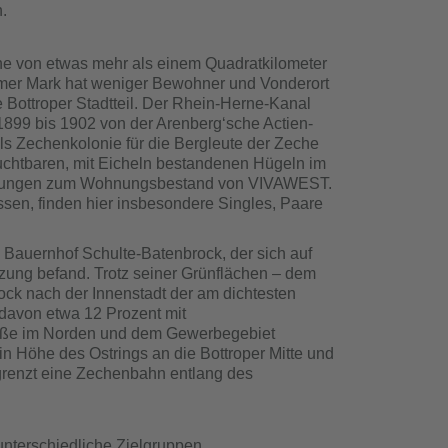
.
che von etwas mehr als einem Quadratkilometer
heimer Mark hat weniger Bewohner und Vonderort
te Bottroper Stadtteil. Der Rhein-Herne-Kanal
 1899 bis 1902 von der Arenberg‘sche Actien-
ls Zechenkolonie für die Bergleute der Zeche
fruchtbaren, mit Eicheln bestandenen Hügeln im
ohnungen zum Wohnungsbestand von VIVAWEST.
ssen, finden hier insbesondere Singles, Paare
 Bauernhof Schulte-Batenbrock, der sich auf
ung befand. Trotz seiner Grünflächen – dem
ock nach der Innenstadt der am dichtesten
 davon etwa 12 Prozent mit
raße im Norden und dem Gewerbegebiet
n Höhe des Ostrings an die Bottroper Mitte und
grenzt eine Zechenbahn entlang des
nterschiedliche Zielgruppen.