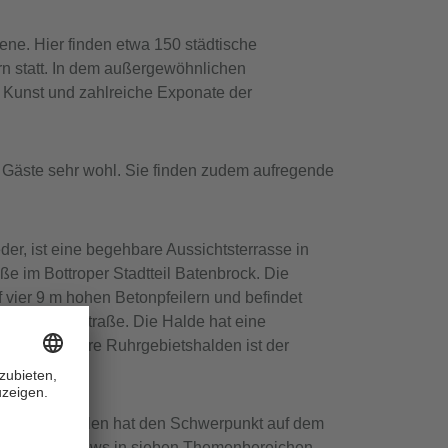
zene. Hier finden etwa 150 städtische
rn statt. In dem außergewöhnlichen
Kunst und zahlreiche Exponate der
e Gäste sehr wohl. Sie finden zudem aufregende
der, ist eine begehbare Aussichtsterrasse in
ße im Bottroper Stadtteil Batenbrock. Die
f vier 9 m hohen Betonpfeilern und befindet
n der Beckstraße. Die Halde hat eine
o wie andere Ruhrgebietshalden ist der
ttrop-Kirchhellen hat den Schwerpunkt auf dem
ften und Shows in sieben Themenbereichen