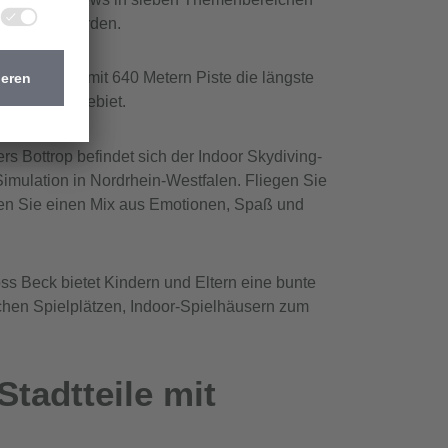
n gedreht wurden.
 Bottrop ist mit 640 Metern Piste die längste
nen im Ruhrgebiet.
ers Bottrop befindet sich der Indoor Skydiving-
Simulation in Nordrhein-Westfalen. Fliegen Sie
ben Sie einen Mix aus Emotionen, Spaß und
ss Beck bietet Kindern und Eltern eine bunte
hen Spielplätzen, Indoor-Spielhäusern zum
tadtteile mit