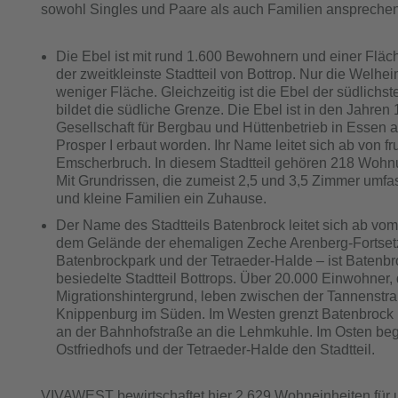
sowohl Singles und Paare als auch Familien ansprechen
Die Ebel ist mit rund 1.600 Bewohnern und einer Flä
der zweitkleinste Stadtteil von Bottrop. Nur die Wel
weniger Fläche. Gleichzeitig ist die Ebel der südlichs
bildet die südliche Grenze. Die Ebel ist in den Jahren
Gesellschaft für Bergbau und Hüttenbetrieb in Essen a
Prosper I erbaut worden. Ihr Name leitet sich ab von 
Emscherbruch. In diesem Stadtteil gehören 218 W
Mit Grundrissen, die zumeist 2,5 und 3,5 Zimmer umfa
und kleine Familien ein Zuhause.
Der Name des Stadtteils Batenbrock leitet sich ab vom
dem Gelände der ehemaligen Zeche Arenberg-Fortsetz
Batenbrockpark und der Tetraeder-Halde – ist Batenbr
besiedelte Stadtteil Bottrops. Über 20.000 Einwohner,
Migrationshintergrund, leben zwischen der Tannenst
Knippenburg im Süden. Im Westen grenzt Batenbrock i
an der Bahnhofstraße an die Lehmkuhle. Im Osten be
Ostfriedhofs und der Tetraeder-Halde den Stadtteil.
VIVAWEST bewirtschaftet hier 2.629 Wohneinheiten für u