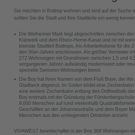
Sie möchten in Bottrop wohnen und sind auf der Such
sollten Sie die Stadt und Ihre Stadtteile ein wenig kenne
Die Welheimer Mark liegt abgeschnitten zwischen der 
Klärwerk und dem Rhein-Herne-Kanal und ist mit we
kleinste Stadtteil Bottrops. Als Arbeiterkolonie für di
den 50er-Jahren erschlossen. Als größter Vermieter im
272 Wohnungen mit Grundrissen zwischen 1,5 und 4,5
vergangenen Jahren aufwändig modernisiert oder neu 
spezielle Senioren-Wohnungen bereit.
Die Boy hat ihren Namen von dem Fluß Boye, der ihn
Gladbeck abgrenzt. Im Süden bildet eine Zechenbahn 
eine weitere Zechenbahn entlang des Ostfriedhofs den S
Boy erstmals mit der Gründung der Fürstenbergschule
9.000 Menschen auf rund viereinhalb Quadratkilometern 
Geschäften an der Johannesstraße und dem Boyer Mar
Menschen aus den umliegenden Ortsteilen anzieht.
VIVAWEST bewirtschaftet in der Boy 368 Wohnungen mit 