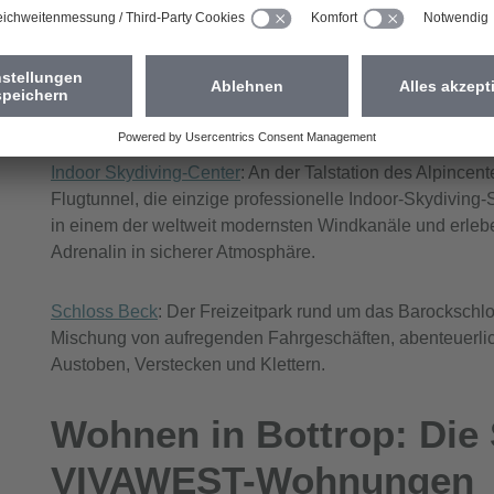
gibt es Studios, in denen Fernseh- und Kinoproduktione
Alpincenter Bottrop
: Das im Jahr 2001 erbaute alpincenter
Skihalle der Welt und eine der größten Freizeit-Attraktio
Indoor Skydiving-Center
: An der Talstation des Alpincent
Flugtunnel, die einzige professionelle Indoor-Skydiving-
in einem der weltweit modernsten Windkanäle und erle
Adrenalin in sicherer Atmosphäre.
Schloss Beck
: Der Freizeitpark rund um das Barockschlo
Mischung von aufregenden Fahrgeschäften, abenteuerlic
Austoben, Verstecken und Klettern.
Wohnen in Bottrop: Die S
VIVAWEST-Wohnungen