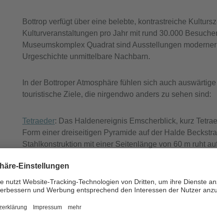
Bottrop verfügt über eine belebte, kontrastreiche Kulturs
Kulturveranstaltungen pro Jahr mit rund 30.000 Besuche
Museumskomplex Quadrat sind Ausstellungen moderner 
Urgeschichte unmittelbare Nachbarn.
In der Bottroper Atmosphäre fühlen sich auch auswärtig
touristische Ziele, die nirgendwo anders zu sehen sind:
Tetraeder
: Das Haldenereignis Emscherblick, kurz Tetrae
Form einer dreiseitigen Pyramide auf der Halde Beckstra
Stahlkonstruktion mit einer Seitenlänge von 60 m ruht au
sich auf der Kuppe der ca. 120 m über NN hohen Halde a
Prominenz von etwa 90 Metern zum Umgebungsniveau. S
Tetraeder Teil der Route der Industriekultur.
Movie Park Germany
: Der saisonale Freizeitpark bei Bo
Thema Film. Neben auf Filmen basierenden Fahrgeschä