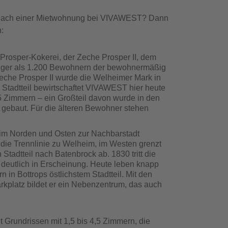
e nach einer Mietwohnung bei VIVAWEST? Dann
n:
Prosper-Kokerei, der Zeche Prosper II, dem
niger als 1.200 Bewohnern der bewohnermäßig
e Zeche Prosper II wurde die Welheimer Mark in
 Stadtteil bewirtschaftet VIVAWEST hier heute
 Zimmern – ein Großteil davon wurde in den
gebaut. Für die älteren Bewohner stehen
 im Norden und Osten zur Nachbarstadt
die Trennlinie zu Welheim, im Westen grenzt
tadtteil nach Batenbrock ab. 1830 tritt die
 deutlich in Erscheinung. Heute leben knapp
in Bottrops östlichstem Stadtteil. Mit den
kplatz bildet er ein Nebenzentrum, das auch
Grundrissen mit 1,5 bis 4,5 Zimmern, die