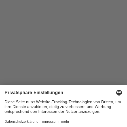
Wohnungen in Hamm
Wohnungen in Herne
Wohnungen in Kamp-Lintfort
Wohnungen in Köln
Wohnungen in Leverkusen
Wohnungen in Lünen
Wohnungen in Marl
Wohnungen in Moers
Wohnungen in Mülheim
Wohnungen in Münster
Wohnungen in Oberhausen
Wohnungen in Recklinghausen
HOME
KARRIERE
DATENSCHUTZ