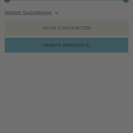
Bezahlbarer Wohnraum
Weitere Suchoptionen
Ansprechpartner vor Ort
SUCHE ZURÜCKSETZEN
Kundenportal 24/7
OBJEKTE ANZEIGEN (
1
)
MIETWOHNUNG / KÖLN
Ihre Mietwohnung in Köln –
gesucht und gefunden
Der Dom, Karneval, Büdchen und Kölsch: „Kölle, du bes e
Jeföhl“! Köln sei ein Gefühl, heißt es. Die moderne
Metropole mit dem sympathischen Image hält der