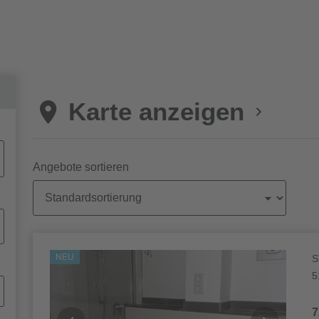
Karte anzeigen
Angebote sortieren
Objekte
NEU
S
5
7