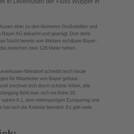
et in Leverkusen der Fluss Wupper in
rkusen eher zu den kleineren Großstädten und
Bayer AG bekannt und geprägt. Dort steht
ei Nacht bereits von Weitem sichtbare Bayer-
, die zwischen zwei 126 Meter hohen
everkusen-Wiesdorf schreibt noch heute
n für Mitarbeiter von Bayer gebaut.
nd zeichnet sich durch schöne Villen, alte
rgang fühlt man sich ins frühe 20.
er nahen A 1, dem mehrspurigen Europaring und
hat sich die Kolonie bewahrt. Es gibt viele
ick: