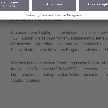
finden
VIVAWEST bewirtschaftet mehr als 5.310 Wohnungen in 
zwischen 1,5 und 7,5 Zimmern.
Ein besonderes Highlight in Leverkusen ist die Koloni
722 Häusern, die seit 1997 unter Denkmalschutz stehen. 
Werkswohnungssiedlung ist geprägt von detailreich gesta
Fachwerkelementen, hölzernen Eingangspodesten und 
Wer sich in Leverkusen auf Wohnungssuche begibt - ob Fa
individuelles Zuhause bei VIVAWEST. Interessenten alle
können bei uns bedarfsgerechten Wohnraum mieten - inn
Stadtrand gelegen.