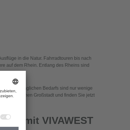
usflüge in die Natur. Fahrradtouren bis nach
ähre auf dem Rhein. Entlang des Rheins sind
schäfte des täglichen Bedarfs sind nur wenige
e einer kleinen Großstadt und finden Sie jetzt
kusen mit VIVAWEST