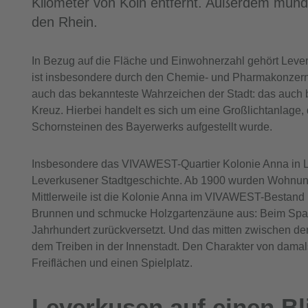
Kilometer von Köln entfernt. Außerdem münd
den Rhein.
In Bezug auf die Fläche und Einwohnerzahl gehört Leve
ist insbesondere durch den Chemie- und Pharmakonzern 
auch das bekannteste Wahrzeichen der Stadt: das auch b
Kreuz. Hierbei handelt es sich um eine Großlichtanlage
Schornsteinen des Bayerwerks aufgestellt wurde.
Insbesondere das VIVAWEST-Quartier Kolonie Anna in L
Leverkusener Stadtgeschichte. Ab 1900 wurden Wohnunge
Mittlerweile ist die Kolonie Anna im VIVAWEST-Bestand u
Brunnen und schmucke Holzgartenzäune aus: Beim Spazie
Jahrhundert zurückversetzt. Und das mitten zwischen d
dem Treiben in der Innenstadt. Den Charakter von damals 
Freiflächen und einen Spielplatz.
Leverkusen auf einen Bl