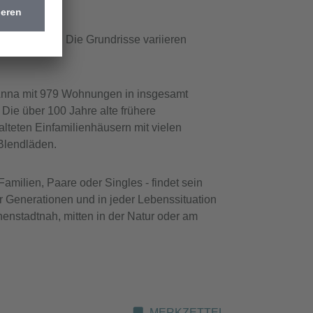
Leverkusen. Die Grundrisse variieren
e Anna mit 979 Wohnungen in insgesamt
Die über 100 Jahre alte frühere
lteten Einfamilienhäusern mit vielen
Blendläden.
milien, Paare oder Singles - findet sein
r Generationen und in jeder Lebenssituation
enstadtnah, mitten in der Natur oder am
MERKZETTEL