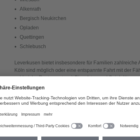
Alkenrath
Bergisch Neukirchen
Opladen
Quettingen
Schlebusch
Leverkusen bietet insbesondere für Familien zahlreiche A
Köln sind möglich oder eine entspannte Fahrt mit der F
zahlreiche Restaurants mit Biergärten und Spielplätzen.
Die Stadt am Rhein bietet eine gute Infrastruktur und Ge
Geh- oder Fahrminuten entfernt. Genießen Sie die Vorzüg
Ihr Zuhause in Leverkusen.
Ihre Wohnung in Lever