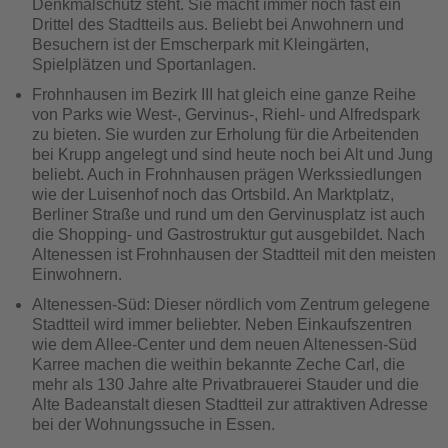
Denkmalschutz steht. Sie macht immer noch fast ein
Drittel des Stadtteils aus. Beliebt bei Anwohnern und
Besuchern ist der Emscherpark mit Kleingärten,
Spielplätzen und Sportanlagen.
Frohnhausen im Bezirk III hat gleich eine ganze Reihe
von Parks wie West-, Gervinus-, Riehl- und Alfredspark
zu bieten. Sie wurden zur Erholung für die Arbeitenden
bei Krupp angelegt und sind heute noch bei Alt und Jung
beliebt. Auch in Frohnhausen prägen Werkssiedlungen
wie der Luisenhof noch das Ortsbild. An Marktplatz,
Berliner Straße und rund um den Gervinusplatz ist auch
die Shopping- und Gastrostruktur gut ausgebildet. Nach
Altenessen ist Frohnhausen der Stadtteil mit den meisten
Einwohnern.
Altenessen-Süd: Dieser nördlich vom Zentrum gelegene
Stadtteil wird immer beliebter. Neben Einkaufszentren
wie dem Allee-Center und dem neuen Altenessen-Süd
Karree machen die weithin bekannte Zeche Carl, die
mehr als 130 Jahre alte Privatbrauerei Stauder und die
Alte Badeanstalt diesen Stadtteil zur attraktiven Adresse
bei der Wohnungssuche in Essen.