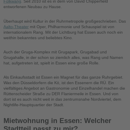
Folkwang
. Seit 2010 ist es in dem von David Chipperfield
entworfenen Neubau zu Hause.
Überhaupt wird Kultur in der Ruhrmetropole großgeschrieben. Das
Aalto-Theater
mit Oper, Philharmonie und Schauspiel ist von
internationalem Rang. Mit der Lichtburg hat Essen auch noch ein
weithin bekanntes und beliebtes Kino.
Auch der Gruga-Komplex mit Grugapark, Grugabad und
Grugahalle, in der schon so ziemlich alles, was Rang und Namen
hat, aufgetreten ist, spielt in Essen eine große Rolle.
Als Einkaufsstadt ist Essen ein Magnet für das ganze Ruhrgebiet.
Was den Düsseldorfern die Kö, ist den Essenern die RÜ. Ein
vielfältiges Angebot an Gastronomie und Einzelhandel machen die
Rüttenscheider Straße zu DER Flaniermeile in Essen. Und von
dort ist es auch nicht weit in das zentrumsnahe Nordviertel, dem
Nightlife-Hauptquartier der Stadt.
Mietwohnung in Essen: Welcher
Stadtteil passt zu mir?