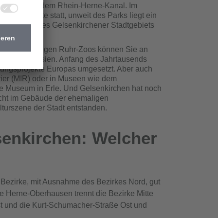
dfahrten auf dem Rhein-Herne-Kanal. Im
kleine Gäste statt, unweit des Parks liegt ein
r als 45 % des Gelsenkirchener Stadtgebiets
ort des ehemaligen Ruhr-Zoos können Sie an
frika nach Asien. Anfang des Jahrtausends
ltungsprojekte Europas umgesetzt. Aber auch
evier (MIR) oder in Museen wie dem
 Museum in Erle. Und Gelsenkirchen hat noch
racht im Gebäude der ehemaligen
ulturszene der Stadt entstanden.
enkirchen: Welcher
e Bezirke, mit Ausnahme des Bezirkes Nord, gut
ke Herne-Oberhausen trennt die Bezirke Mitte
t und die Kurt-Schumacher-Straße Ost und