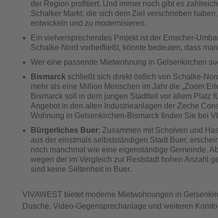
der Region profitiert. Und immer noch gibt es zahlreich
Schalker Markt, die sich dem Ziel verschrieben haben,
entwickeln und zu modernisieren.
Ein vielversprechendes Projekt ist der Emscher-Umba
Schalke-Nord vorbeifließt, könnte bedeuten, dass ma
Wer eine passende Mietwohnung in Gelsenkirchen suc
Bismarck
schließt sich direkt östlich von Schalke-Nor
mehr als eine Million Menschen im Jahr die „Zoom Erle
Bismarck soll in dem jungen Stadtteil vor allem Platz f
Angebot in den alten Industrieanlagen der Zeche Cons
Wohnung in Gelsenkirchen-Bismarck finden Sie bei 
Bürgerliches Buer
: Zusammen mit Scholven und Hass
aus der einstmals selbstständigen Stadt Buer, erschei
noch manchmal wie eine eigenständige Gemeinde. Abe
wegen der im Vergleich zur Reststadt hohen Anzahl g
sind keine Seltenheit in Buer.
VIVAWEST bietet moderne Mietwohnungen in Gelsenkirch
Dusche, Video-Gegensprechanlage und weiteren Komfo