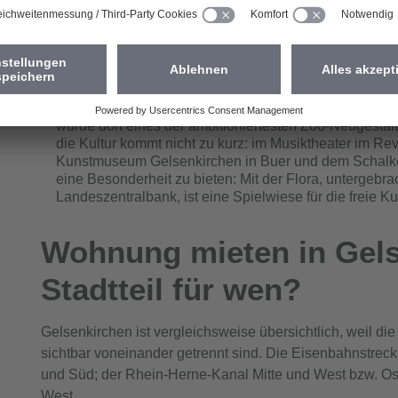
im Nordsternpark fungieren als Ausgangpunkt für Run
„Kinderland“ finden Umweltbildungsveranstaltungen für 
dazugehöriger Erlebnisbauernhof. Insgesamt sind meh
Freiflächen.
jung und aktiv: In der „Zoom Erlebniswelt“ am Stand
einem Tag eine Weltreise machen – von Alaska über A
wurde dort eines der ambitioniertesten Zoo-Neugesta
die Kultur kommt nicht zu kurz: im Musiktheater im R
Kunstmuseum Gelsenkirchen in Buer und dem Schalke
eine Besonderheit zu bieten: Mit der Flora, untergeb
Landeszentralbank, ist eine Spielwiese für die freie K
Wohnung mieten in Gels
Stadtteil für wen?
Gelsenkirchen ist vergleichsweise übersichtlich, weil di
sichtbar voneinander getrennt sind. Die Eisenbahnstrec
und Süd; der Rhein-Herne-Kanal Mitte und West bzw. Os
West.