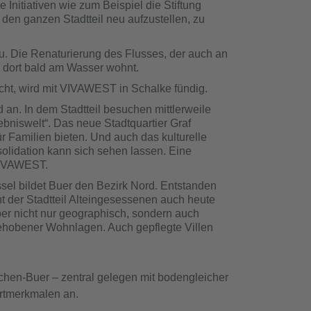
e Initiativen wie zum Beispiel die Stiftung
 den ganzen Stadtteil neu aufzustellen, zu
u. Die Renaturierung des Flusses, der auch an
n dort bald am Wasser wohnt.
ht, wird mit VIVAWEST in Schalke fündig.
d an. In dem Stadtteil besuchen mittlerweile
bniswelt“. Das neue Stadtquartier Graf
ür Familien bieten. Und auch das kulturelle
olidation kann sich sehen lassen. Eine
VIVAWEST.
el bildet Buer den Bezirk Nord. Entstanden
nt der Stadtteil Alteingesessenen auch heute
r nicht nur geographisch, sondern auch
ehobener Wohnlagen. Auch gepflegte Villen
en-Buer – zentral gelegen mit bodengleicher
rtmerkmalen an.