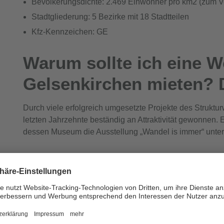
Bevölkerungsdichte: 2.469 Einwohner pro km2 (zum Ver
Stadtgliederung: 5 Bezirke mit 18 Stadtteilen
Kfz-Kennzeichen: GE
Warum sollte ich eine 
Gelsenkirchen mieten? D
Durch viele erfolgreich umgesetzte Projekte des Struktu
letzten Jahrzehnte beständig an Attraktivität gewonnen. E
dessen Museum die Ausstellung „Wandel is immer“ unter
Heute ist die Stadt …
kinderfreundlich, wie der European City for Children 
Angebots an Kindertagesstätten und der Vereinbarkeit
grün, wie zum Beispiel im Nordsternpark mit Amphithea
Sportveranstaltungen stattfinden – darunter auch der