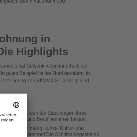
gleich: Berlin hat über 4.000)
Wohnung in
ie Highlights
rwandels hat Gelsenkirchen innerhalb der
in gutes Beispiel ist der Nordsternturm, in
 Beteiligung von VIVAWEST gezeigt wird.
Award beweist, den die Stadt wegen ihres
 von Familie und Beruf verliehen bekam.
ter, wo regelmäßig Kunst-, Kultur- und
 VIVAWEST Marathon! Die Schiffsanlegestellen