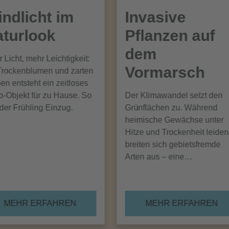
ndlicht im
Invasive
turlook
Pflanzen auf
dem
 Licht, mehr Leichtigkeit:
Vormarsch
Trockenblumen und zarten
en entsteht ein zeitloses
-Objekt für zu Hause. So
Der Klimawandel setzt den
 der Frühling Einzug.
Grünflächen zu. Während
heimische Gewächse unter
Hitze und Trockenheit leiden
breiten sich gebietsfremde
Arten aus – eine…
MEHR ERFAHREN
MEHR ERFAHREN