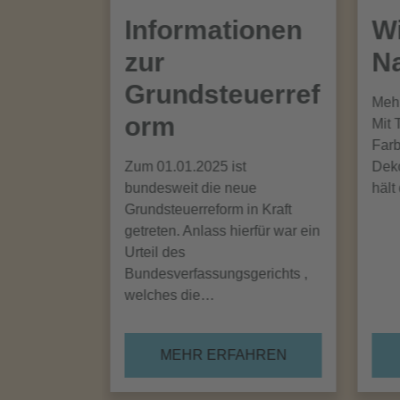
Informationen
Wi
zur
Na
Grundsteuerref
Mehr
orm
Mit 
Farb
Zum 01.01.2025 ist
Deko
bundesweit die neue
hält
Grundsteuerreform in Kraft
getreten. Anlass hierfür war ein
Urteil des
Bundesverfassungsgerichts ,
welches die…
MEHR ERFAHREN