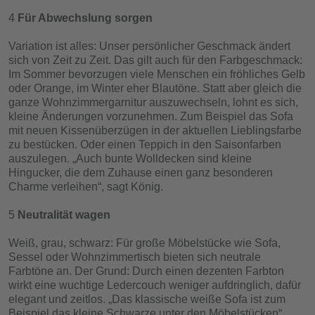
Für Abwechslung sorgen
Variation ist alles: Unser persönlicher Geschmack ändert
sich von Zeit zu Zeit. Das gilt auch für den Farbgeschmack:
Im Sommer bevorzugen viele Menschen ein fröhliches Gelb
oder Orange, im Winter eher Blautöne. Statt aber gleich die
ganze Wohnzimmergarnitur auszuwechseln, lohnt es sich,
kleine Änderungen vorzunehmen. Zum Beispiel das Sofa
mit neuen Kissenüberzügen in der aktuellen Lieblingsfarbe
zu bestücken. Oder einen Teppich in den Saisonfarben
auszulegen. „Auch bunte Wolldecken sind kleine
Hingucker, die dem Zuhause einen ganz besonderen
Charme verleihen“, sagt König.
Neutralität wagen
Weiß, grau, schwarz: Für große Möbelstücke wie Sofa,
Sessel oder Wohnzimmertisch bieten sich neutrale
Farbtöne an. Der Grund: Durch einen dezenten Farbton
wirkt eine wuchtige Ledercouch weniger aufdringlich, dafür
elegant und zeitlos. „Das klassische weiße Sofa ist zum
Beispiel das kleine Schwarze unter den Möbelstücken“,