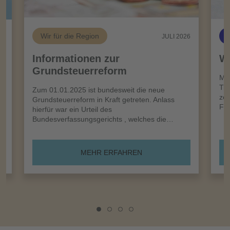
Wir für die Region
26
JULI 2026
Informationen zur
Wi
Grundsteuerreform
n
Meh
Tro
Zum 01.01.2025 ist bundesweit die neue
zei
Grundsteuerreform in Kraft getreten. Anlass
Frü
hierfür war ein Urteil des
Bundesverfassungsgerichts , welches die…
MEHR ERFAHREN