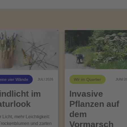
ine vier Wände
Wir im Quartier
JULI 2026
JUNI 2
ndlicht im
Invasive
turlook
Pflanzen auf
dem
 Licht, mehr Leichtigkeit:
Vormarsch
Trockenblumen und zarten