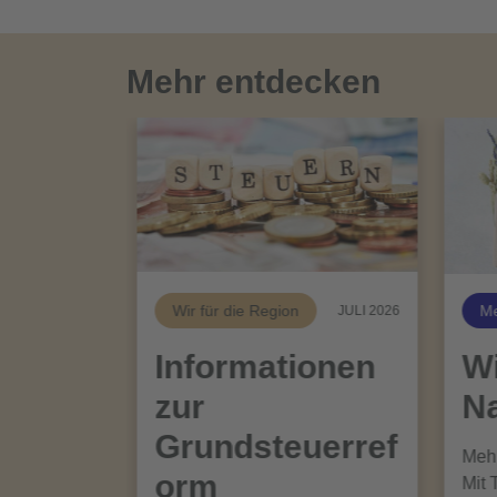
Mehr entdecken
Wir für die Region
Me
JULI 2026
Informationen
Wi
zur
Na
Grundsteuerref
Mehr
orm
Mit 