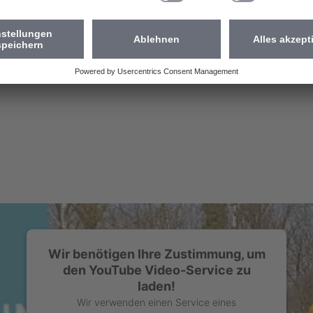
Wir benötigen Ihre Zustimmung, um
den YouTube Video-Service zu
laden!
Wir verwenden einen Service eines