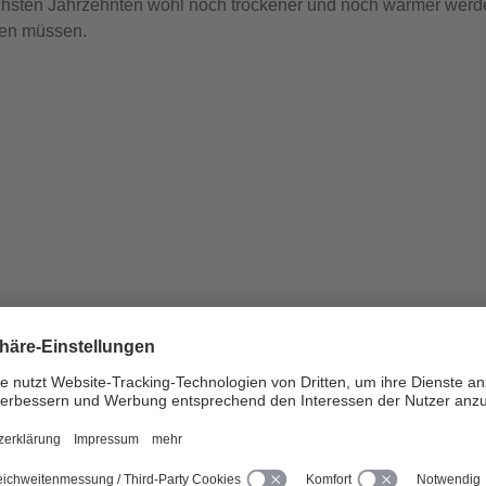
ächsten Jahrzehnten wohl noch trockener und noch wärmer werde
len müssen.