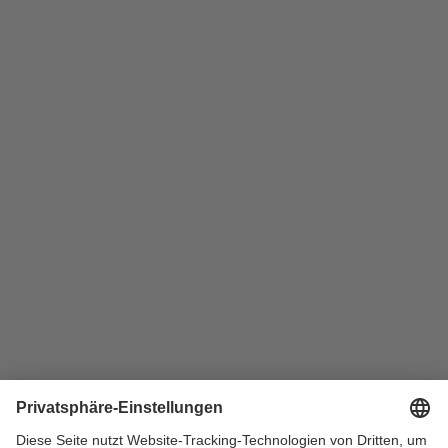
Wohnungen in Düsseldorf
Wohnungen in Essen
Wohnungen in Gelsenkirchen
Wohnungen in Hamm
Wohnungen in Herne
Wohnungen in Kamp-Lintfort
Wohnungen in Köln
Wohnungen in Leverkusen
Wohnungen in Lünen
Wohnungen in Marl
Wohnungen in Moers
Wohnungen in Mülheim
Wohnungen in Münster
Wohnungen in Oberhausen
Wohnungen in Recklinghausen