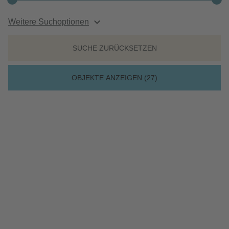
Weitere Suchoptionen
Kundenportal 24/7
SUCHE ZURÜCKSETZEN
MIETWOHNUNG / DORTMUND
OBJEKTE ANZEIGEN (
27
)
Von der Pendlerstadt zum
Geheimtipp: Wohnung
mieten in Dortmund
Dortmund wächst und wird immer beliebter! Mit etwas mehr
als 600.000 Einwohnern ist Dortmund die neuntgrößte Stadt
in Deutschland und nach Köln und Düsseldorf die Nummer
drei in Nordrhein-Westfalen.
Und sie bietet noch weitere Superlative: Das Ruhrgebiet, in dem