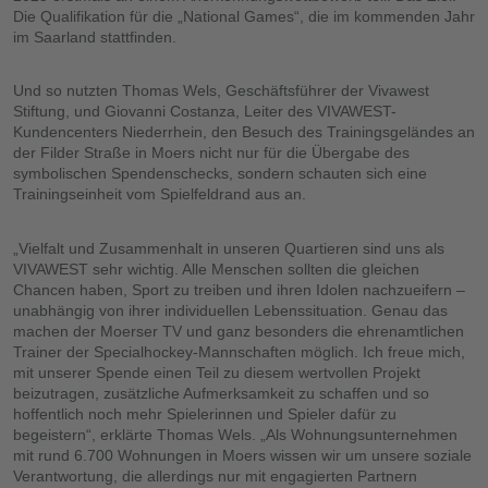
Die Qualifikation für die „National Games“, die im kommenden Jahr
im Saarland stattfinden.
Und so nutzten Thomas Wels, Geschäftsführer der Vivawest
Stiftung, und Giovanni Costanza, Leiter des VIVAWEST-
Kundencenters Niederrhein, den Besuch des Trainingsgeländes an
der Filder Straße in Moers nicht nur für die Übergabe des
symbolischen Spendenschecks, sondern schauten sich eine
Trainingseinheit vom Spielfeldrand aus an.
„Vielfalt und Zusammenhalt in unseren Quartieren sind uns als
VIVAWEST sehr wichtig. Alle Menschen sollten die gleichen
Chancen haben, Sport zu treiben und ihren Idolen nachzueifern –
unabhängig von ihrer individuellen Lebenssituation. Genau das
machen der Moerser TV und ganz besonders die ehrenamtlichen
Trainer der Specialhockey-Mannschaften möglich. Ich freue mich,
mit unserer Spende einen Teil zu diesem wertvollen Projekt
beizutragen, zusätzliche Aufmerksamkeit zu schaffen und so
hoffentlich noch mehr Spielerinnen und Spieler dafür zu
begeistern“, erklärte Thomas Wels. „Als Wohnungsunternehmen
mit rund 6.700 Wohnungen in Moers wissen wir um unsere soziale
Verantwortung, die allerdings nur mit engagierten Partnern