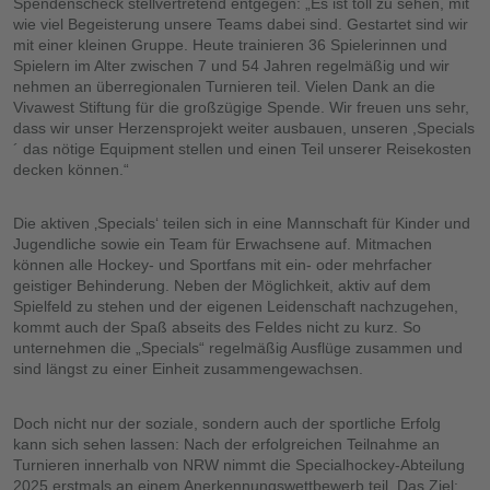
Spendenscheck stellvertretend entgegen: „Es ist toll zu sehen, mit
wie viel Begeisterung unsere Teams dabei sind. Gestartet sind wir
mit einer kleinen Gruppe. Heute trainieren 36 Spielerinnen und
Spielern im Alter zwischen 7 und 54 Jahren regelmäßig und wir
nehmen an überregionalen Turnieren teil. Vielen Dank an die
Vivawest Stiftung für die großzügige Spende. Wir freuen uns sehr,
dass wir unser Herzensprojekt weiter ausbauen, unseren ,Specials
´ das nötige Equipment stellen und einen Teil unserer Reisekosten
decken können.“
Die aktiven ‚Specials‘ teilen sich in eine Mannschaft für Kinder und
Jugendliche sowie ein Team für Erwachsene auf. Mitmachen
können alle Hockey- und Sportfans mit ein- oder mehrfacher
geistiger Behinderung. Neben der Möglichkeit, aktiv auf dem
Spielfeld zu stehen und der eigenen Leidenschaft nachzugehen,
kommt auch der Spaß abseits des Feldes nicht zu kurz. So
unternehmen die „Specials“ regelmäßig Ausflüge zusammen und
sind längst zu einer Einheit zusammengewachsen.
Doch nicht nur der soziale, sondern auch der sportliche Erfolg
kann sich sehen lassen: Nach der erfolgreichen Teilnahme an
Turnieren innerhalb von NRW nimmt die Specialhockey-Abteilung
2025 erstmals an einem Anerkennungswettbewerb teil. Das Ziel: