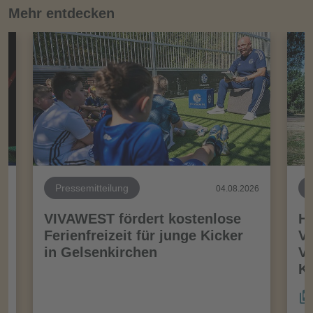
Mehr entdecken
Pressemitteilung
26
04.08.2026
VIVAWEST fördert kostenlose
Ha
Ferienfreizeit für junge Kicker
Vo
in Gelsenkirchen
VI
Kö