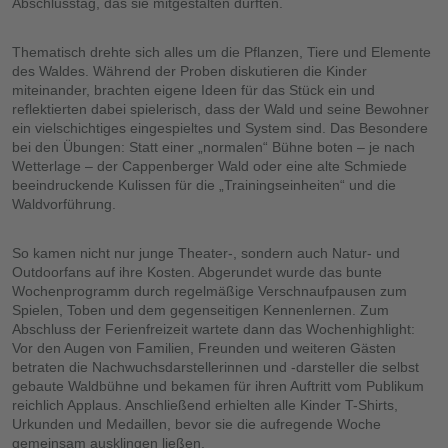
Abschlusstag, das sie mitgestalten durften.
Thematisch drehte sich alles um die Pflanzen, Tiere und Elemente
des Waldes. Während der Proben diskutieren die Kinder
miteinander, brachten eigene Ideen für das Stück ein und
reflektierten dabei spielerisch, dass der Wald und seine Bewohner
ein vielschichtiges eingespieltes und System sind. Das Besondere
bei den Übungen: Statt einer „normalen“ Bühne boten – je nach
Wetterlage – der Cappenberger Wald oder eine alte Schmiede
beeindruckende Kulissen für die „Trainingseinheiten“ und die
Waldvorführung.
So kamen nicht nur junge Theater-, sondern auch Natur- und
Outdoorfans auf ihre Kosten. Abgerundet wurde das bunte
Wochenprogramm durch regelmäßige Verschnaufpausen zum
Spielen, Toben und dem gegenseitigen Kennenlernen. Zum
Abschluss der Ferienfreizeit wartete dann das Wochenhighlight:
Vor den Augen von Familien, Freunden und weiteren Gästen
betraten die Nachwuchsdarstellerinnen und -darsteller die selbst
gebaute Waldbühne und bekamen für ihren Auftritt vom Publikum
reichlich Applaus. Anschließend erhielten alle Kinder T-Shirts,
Urkunden und Medaillen, bevor sie die aufregende Woche
gemeinsam ausklingen ließen.