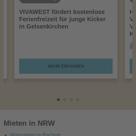
VIVAWEST fördert kostenlose
Ha
Ferienfreizeit für junge Kicker
Vo
in Gelsenkirchen
VI
Kö
MEHR ERFAHREN
Mieten in NRW
Wohnungen in Bochum