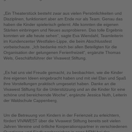
„Ein Theaterstück besteht zwar aus vielen Persönlichkeiten und
Disziplinen, funktioniert aber am Ende nur als Team. Genau das
haben die Kinder spielerisch gelernt. Alle konnten die eigenen
Stärken einbringen und Neues ausprobieren. Das tolle Ergebnis
konnten wir alle heute sehen“, sagte Eva Wiendahl, Teamleiterin
im Kundencenter Westfalen-Lippe, die beim Abschlussfest
vorbeischaute. „Ich bedanke mich bei allen Beteiligten für die
Organisation der gelungenen Ferienfreizeit“, ergänzte Thomas
Wels, Geschäftsführer der Vivawest Stiftung.
„Es hat uns viel Freude gemacht, zu beobachten, wie die Kinder
ihre eigenen Ideen eingebracht haben und mit viel Elan und Spaß
ihre Vorstellungen praktisch umgesetzt haben. Danke an die
Vivawest Stiftung für die Unterstützung und an die Kinder für eine
schöne und bereichernde Woche“, ergänzte Jessica Nuth, Leiterin
der Waldschule Cappenberg.
Um die Betreuung von Kindern in der Ferienzeit zu erleichtern,
fördert VIVAWEST über die Vivawest Stiftung bereits seit vielen
Jahren Vereine und örtliche Kooperationspartner in verschiedenen
Quartieren und Siedlungsbereichen in ganz NRW bei der