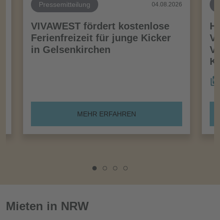
Pressemitteilung
26
04.08.2026
VIVAWEST fördert kostenlose
Ha
Ferienfreizeit für junge Kicker
Vo
in Gelsenkirchen
VI
Kö
MEHR ERFAHREN
Mieten in NRW