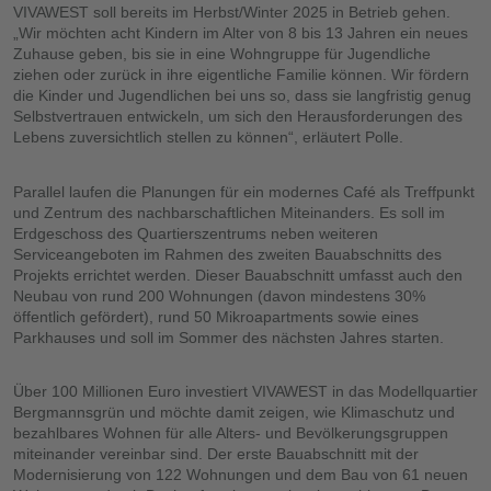
VIVAWEST soll bereits im Herbst/Winter 2025 in Betrieb gehen.
„Wir möchten acht Kindern im Alter von 8 bis 13 Jahren ein neues
Zuhause geben, bis sie in eine Wohngruppe für Jugendliche
ziehen oder zurück in ihre eigentliche Familie können. Wir fördern
die Kinder und Jugendlichen bei uns so, dass sie langfristig genug
Selbstvertrauen entwickeln, um sich den Herausforderungen des
Lebens zuversichtlich stellen zu können“, erläutert Polle.
Parallel laufen die Planungen für ein modernes Café als Treffpunkt
und Zentrum des nachbarschaftlichen Miteinanders. Es soll im
Erdgeschoss des Quartierszentrums neben weiteren
Serviceangeboten im Rahmen des zweiten Bauabschnitts des
Projekts errichtet werden. Dieser Bauabschnitt umfasst auch den
Neubau von rund 200 Wohnungen (davon mindestens 30%
öffentlich gefördert), rund 50 Mikroapartments sowie eines
Parkhauses und soll im Sommer des nächsten Jahres starten.
Über 100 Millionen Euro investiert VIVAWEST in das Modellquartier
Bergmannsgrün und möchte damit zeigen, wie Klimaschutz und
bezahlbares Wohnen für alle Alters- und Bevölkerungsgruppen
miteinander vereinbar sind. Der erste Bauabschnitt mit der
Modernisierung von 122 Wohnungen und dem Bau von 61 neuen