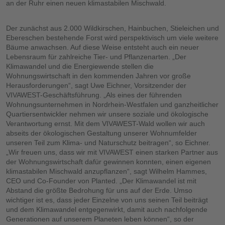
an der Ruhr einen neuen klimastabilen Mischwald.
Der zunächst aus 2.000 Wildkirschen, Hainbuchen, Stieleichen und
Ebereschen bestehende Forst wird perspektivisch um viele weitere
Bäume anwachsen. Auf diese Weise entsteht auch ein neuer
Lebensraum für zahlreiche Tier- und Pflanzenarten. „Der
Klimawandel und die Energiewende stellen die
Wohnungswirtschaft in den kommenden Jahren vor große
Herausforderungen“, sagt Uwe Eichner, Vorsitzender der
VIVAWEST-Geschäftsführung. „Als eines der führenden
Wohnungsunternehmen in Nordrhein-Westfalen und ganzheitlicher
Quartiersentwickler nehmen wir unsere soziale und ökologische
Verantwortung ernst. Mit dem VIVAWEST-Wald wollen wir auch
abseits der ökologischen Gestaltung unserer Wohnumfelder
unseren Teil zum Klima- und Naturschutz beitragen“, so Eichner.
„Wir freuen uns, dass wir mit VIVAWEST einen starken Partner aus
der Wohnungswirtschaft dafür gewinnen konnten, einen eigenen
klimastabilen Mischwald anzupflanzen“, sagt Wilhelm Hammes,
CEO und Co-Founder von Planted. „Der Klimawandel ist mit
Abstand die größte Bedrohung für uns auf der Erde. Umso
wichtiger ist es, dass jeder Einzelne von uns seinen Teil beiträgt
und dem Klimawandel entgegenwirkt, damit auch nachfolgende
Generationen auf unserem Planeten leben können“, so der