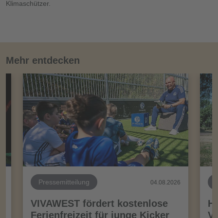
Klimaschützer.
Mehr entdecken
Pressemitteilung
26
04.08.2026
VIVAWEST fördert kostenlose
Ha
Ferienfreizeit für junge Kicker
Vo