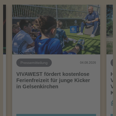
Pressemitteilung
26
04.08.2026
VIVAWEST fördert kostenlose
Ha
Ferienfreizeit für junge Kicker
Vo
in Gelsenkirchen
VI
Kö