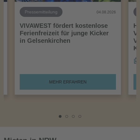
Pressemitteilung
26
04.08.2026
VIVAWEST fördert kostenlose
Ha
Ferienfreizeit für junge Kicker
Vo
in Gelsenkirchen
VI
Kö
MEHR ERFAHREN