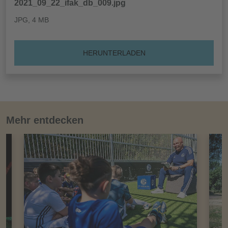
2021_09_22_ifak_db_009.jpg
JPG
, 4 MB
HERUNTERLADEN
Mehr entdecken