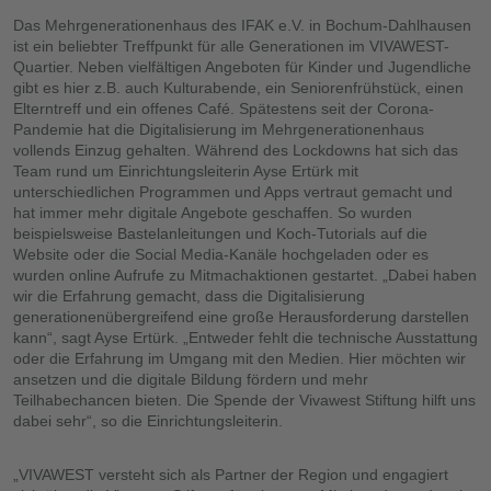
Das Mehrgenerationenhaus des IFAK e.V. in Bochum-Dahlhausen
ist ein beliebter Treffpunkt für alle Generationen im VIVAWEST-
Quartier. Neben vielfältigen Angeboten für Kinder und Jugendliche
gibt es hier z.B. auch Kulturabende, ein Seniorenfrühstück, einen
Elterntreff und ein offenes Café. Spätestens seit der Corona-
Pandemie hat die Digitalisierung im Mehrgenerationenhaus
vollends Einzug gehalten. Während des Lockdowns hat sich das
Team rund um Einrichtungsleiterin Ayse Ertürk mit
unterschiedlichen Programmen und Apps vertraut gemacht und
hat immer mehr digitale Angebote geschaffen. So wurden
beispielsweise Bastelanleitungen und Koch-Tutorials auf die
Website oder die Social Media-Kanäle hochgeladen oder es
wurden online Aufrufe zu Mitmachaktionen gestartet. „Dabei haben
wir die Erfahrung gemacht, dass die Digitalisierung
generationenübergreifend eine große Herausforderung darstellen
kann“, sagt Ayse Ertürk. „Entweder fehlt die technische Ausstattung
oder die Erfahrung im Umgang mit den Medien. Hier möchten wir
ansetzen und die digitale Bildung fördern und mehr
Teilhabechancen bieten. Die Spende der Vivawest Stiftung hilft uns
dabei sehr“, so die Einrichtungsleiterin.
„VIVAWEST versteht sich als Partner der Region und engagiert