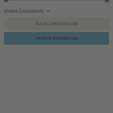
Weitere Suchoptionen
SUCHE ZURÜCKSETZEN
OBJEKTE ANZEIGEN (
28
)
FRIEDRICHSTRASSE 44
44536 LÜNEN
765,00 €
66 m²
2,5
Kaltmiete
Wohnfläche
Zimmer
Balkon / Terrasse
Aufzug
Grundriss