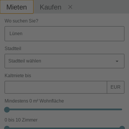
Mieten
Kaufen
Wo suchen Sie?
MERKZETTEL
SUCHE ANPASSEN
28 Ergebnisse
Stadtteil
Stadtteil wählen
Karte anzeigen
Kaltmiete bis
EUR
Angebote sortieren
Mindestens
0
m² Wohnfläche
Objekte
0
bis
10
Zimmer