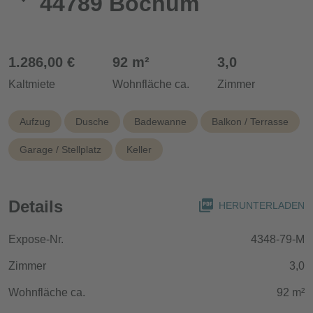
44789 Bochum
1.286,00 €
92 m²
3,0
Kaltmiete
Wohnfläche ca.
Zimmer
Aufzug
Dusche
Badewanne
Balkon / Terrasse
Garage / Stellplatz
Keller
Details
HERUNTERLADEN
Expose-Nr.
4348-79-M
Zimmer
3,0
Wohnfläche ca.
92 m²