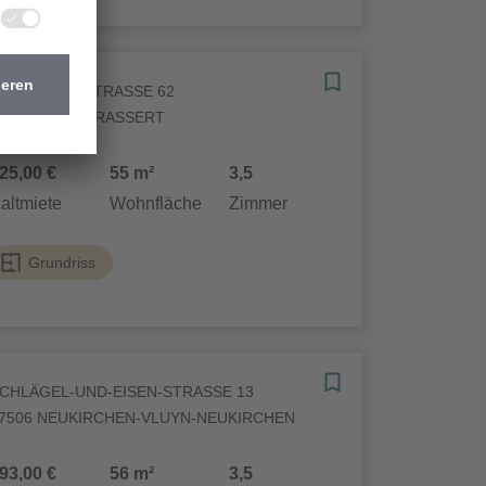
HEINSTAHLSTRASSE 62
5768 MARL-BRASSERT
25,00 €
55 m²
3,5
altmiete
Wohnfläche
Zimmer
Grundriss
CHLÄGEL-UND-EISEN-STRASSE 13
7506 NEUKIRCHEN-VLUYN-NEUKIRCHEN
93,00 €
56 m²
3,5