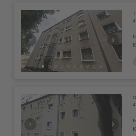
T
4
5
K
O
4
5
K