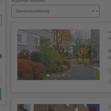
Angebote sortieren
Objekte
A
5
5
K
L