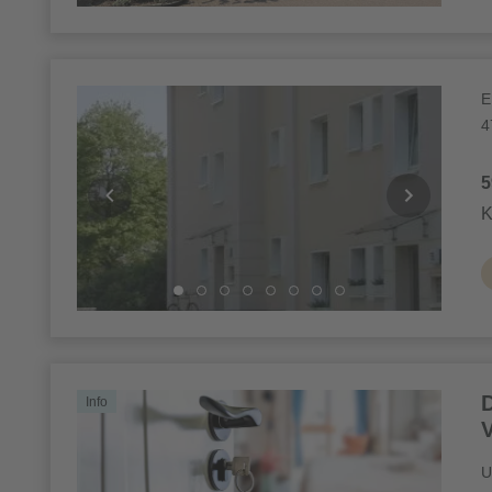
E
4
5
K
Info
U