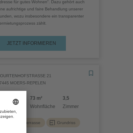
dresse für gutes Wohnen“. Dazu gehört auch
ine aufrichtige und faire Behandlung unserer
unden, wozu insbesondere ein transparenter
ermietungsprozess zählt.
JETZT INFORMIEREN
OURTENHOFSTRASSE 21
7445 MOERS-REPELEN
15,19 €
73 m²
3,5
altmiete
Wohnfläche
Zimmer
Balkon / Terrasse
Grundriss