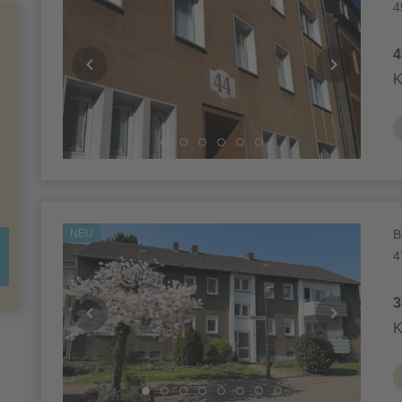
4
4
K
NEU
B
4
3
K