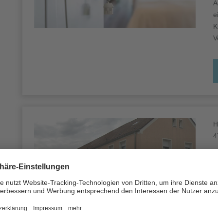
A
e
K
V
H
4
4
K