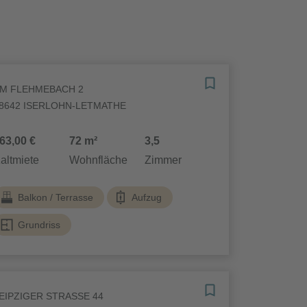
M FLEHMEBACH 2
8642 ISERLOHN-LETMATHE
63,00 €
72 m²
3,5
altmiete
Wohnfläche
Zimmer
Balkon / Terrasse
Aufzug
Grundriss
EIPZIGER STRASSE 44