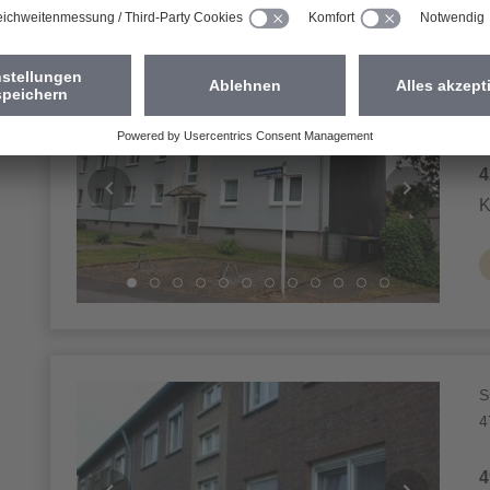
R
4
4
K
S
4
4