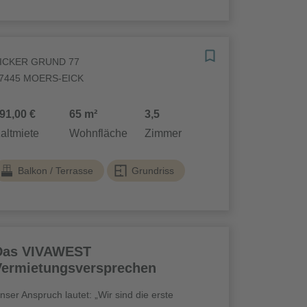
ICKER GRUND 77
7445 MOERS-EICK
91,00 €
65 m²
3,5
altmiete
Wohnfläche
Zimmer
Balkon / Terrasse
Grundriss
Das VIVAWEST
Vermietungsversprechen
nser Anspruch lautet: „Wir sind die erste