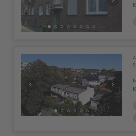
K
A
5
5
K