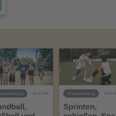
essemitteilung
Pressemitteilung
30.07.2026
28.07.2
ndball,
Sprinten,
ßball und
schießen, Sp