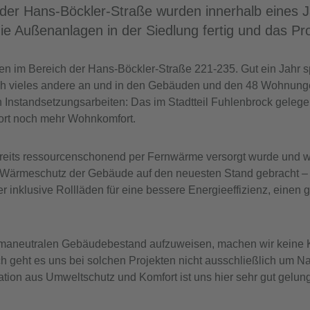
in der Hans-Böckler-Straße wurden innerhalb ein
e Außenanlagen in der Siedlung fertig und das Pro
n im Bereich der Hans-Böckler-Straße 221-235. Gut ein Jahr sp
ch vieles andere an und in den Gebäuden und den 48 Wohnunge
nstandsetzungsarbeiten: Das im Stadtteil Fuhlenbrock gelege
ofort noch mehr Wohnkomfort.
eits ressourcenschonend per Fernwärme versorgt wurde und wi
r Wärmeschutz der Gebäude auf den neuesten Stand gebracht 
inklusive Rollläden für eine bessere Energieeffizienz, einen 
klimaneutralen Gebäudebestand aufzuweisen, machen wir keine K
h geht es uns bei solchen Projekten nicht ausschließlich um Na
on aus Umweltschutz und Komfort ist uns hier sehr gut gelunge