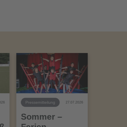
Pressemitteilung
026
27.07.2026
Sommer –
aß
Ferien –