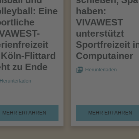
lleyball: Eine
haben:
ortliche
VIVAWEST
IVAWEST-
unterstützt
rienfreizeit
Sportfreizeit 
 Köln-Flittard
Computainer
ht zu Ende
Herunterladen
Herunterladen
MEHR ERFAHREN
MEHR ERFAHREN