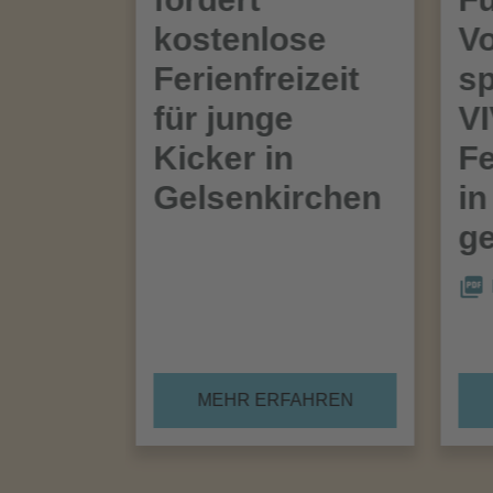
kostenlose
Vo
Ferienfreizeit
sp
für junge
V
Kicker in
Fe
Gelsenkirchen
in
ge
MEHR ERFAHREN