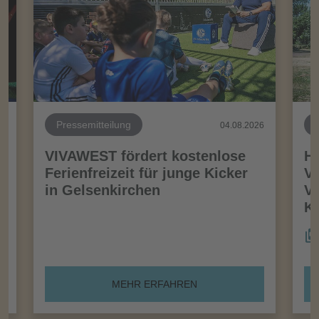
Pressemitteilung
26
04.08.2026
VIVAWEST fördert kostenlose
Ha
Ferienfreizeit für junge Kicker
Vo
in Gelsenkirchen
VI
Kö
MEHR ERFAHREN