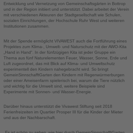
Entwicklung und Vernetzung von Gemeinschaftsgärten in Bottrop
und in der Region initiiert und unterstützt. Dabei arbeitet der Verein
mit verschiedenen Akteuren der Stadtgesellschaft wie Schulen,
sozialen Einrichtungen, der Hochschule Ruhr West und weiteren
Institutionen zusammen.
Mit der Spende ermöglicht VIVAWEST auch die Fortführung eines
Projektes zum Klima-, Umwelt- und Naturschutz mit der AWO-Kita
„Hand in Hand“. In der fünfzügigen Kita ist jeder Gruppe ein
Thema aus fünf Naturelementen Feuer, Wasser, Sonne, Erde und
Luft zugeordnet, das mit Blick auf Klima- und Umweltschutz
experimentell den Kindern nahegebracht wird. So bringt
GemeinSinnschafftGarten den Kindern mit Regenwürmerburgen
oder einer Ameisenfarm spielerisch bei, warum die Tiere nützlich
und wichtig für die Umwelt sind, weitere Beispiele sind
Experimente mit Sonnen- und Wasser-Energie.
Darüber hinaus unterstützt die Vivawest Stiftung seit 2018
Ferienfreizeiten im Quartier Prosper III für die Kinder der Mieter
und aus der Nachbarschaft.
„Es ist schön zu sehen, wie hier durch GemeinSinnschafftGarten