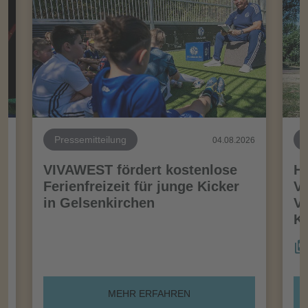
Pressemitteilung
26
04.08.2026
VIVAWEST fördert kostenlose
Ha
Ferienfreizeit für junge Kicker
Vo
in Gelsenkirchen
VI
Kö
MEHR ERFAHREN