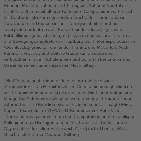
Rennen, Passen, Dribbeln und Teamgeist. Auf dem Sportplatz
Lichtenhorst in unmittelbarer Nähe zum Computainer warfen sich
die Nachwuchskicker in der ersten Woche der Herbstferien in
Zweikämpfe und tobten sich in Trainingseinheiten und bei
Testspielen ordentlich aus. Für alle Kinder, die weniger vom
Fußballfieber gepackt sind, gab es zahlreiche weitere freie Spiel-
und Bewegungsangebote von Hüpfburg bis Hindernisparcours. Am
Abschlusstag erhielten die Kinder T-Shirts und Medaillen. Auch
Familien, Freunde und weitere Gäste kamen dazu und
verbrachten mit den Schülerinnen und Schülern bei Snacks und
Getränken einen unterhaltsamen Nachmittag.
„Als Wohnungsunternehmen kennen wir unsere soziale
Verantwortung. Die Herbstfreizeit im Computainer zeigt, wie dies
vor Ort aussehen und funktionieren kann. Die Kinder hatten jede
Menge Spaß, konnten sich auspowern und neue Freunde finden,
während wir ihre Familien etwas entlasten konnten“, sagte Mirco
Kappe, Teamleiter im VIVAWEST-Kundencenter Ruhr-Mitte.
„Danke an das gesamte Team des Computainer, an die beteiligten
Kolleginnen und Kollegen und an alle freiwilligen Helfer für die
Organisation der tollen Ferienwoche“, ergänzte Thomas Wels,
Geschäftsführer der Vivawest Stiftung.