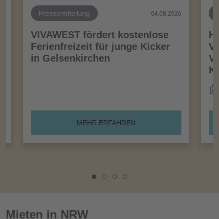
Pressemitteilung
26
04.08.2026
VIVAWEST fördert kostenlose
Ha
Ferienfreizeit für junge Kicker
Vo
in Gelsenkirchen
VI
Kö
MEHR ERFAHREN
Mieten in NRW