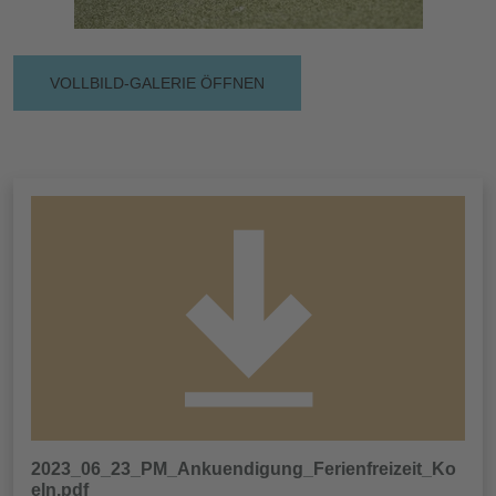
VOLLBILD-GALERIE ÖFFNEN
2023_06_23_PM_Ankuendigung_Ferienfreizeit_Ko
eln.pdf