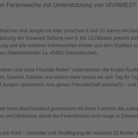
iten Ferienwoche mit Unterstützung von VIVAWEST e
t Mädchen und Jungen im Alter zwischen 6 und 10 Jahren ein b
ützung der Vivawest Stiftung vom 9. bis 13.Oktober, jeweils zwi
und alle weiteren interessierten Kinder aus dem Stadtteil zur F
er, Aldenhofstraße 1a, 45883 Gelsenkirchen.
t erleben und neue Freunde finden“ unternehmen die Kinder Au
 Spielen, Rätseln und vielem mehr lernen sie sich Tag für T
d Jungen spielerisch, was genau Freundschaft ausmacht – und
er beim Abschlussfest gemeinsam mit ihren Familien die auf
 und Medaillen, damit die Ferienfreizeit noch lange in Erinneru
ro pro Kind – Getränke und Verpflegung der maximal 20 Kinder s