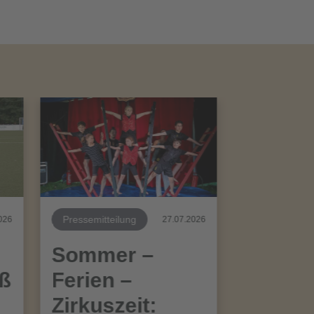
Pressemitteilung
026
27.07.2026
Sommer –
aß
Ferien –
Zirkuszeit: