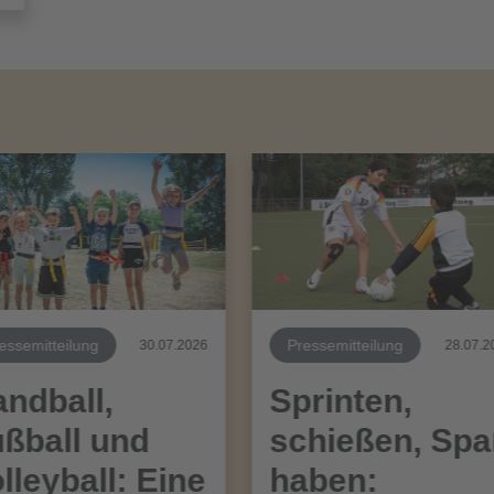
essemitteilung
Pressemitteilung
30.07.2026
28.07.2
ndball,
Sprinten,
ßball und
schießen, Sp
lleyball: Eine
haben: