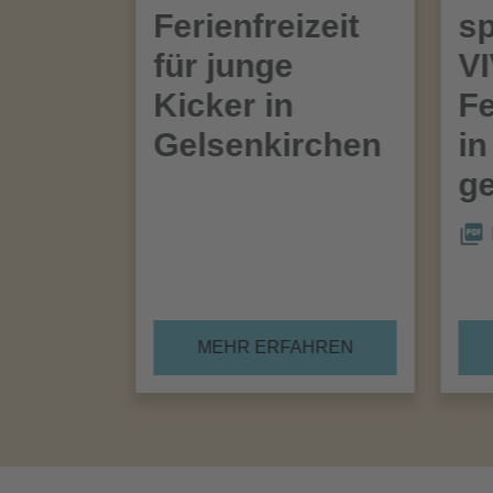
Ferienfreizeit
sp
für junge
V
Kicker in
Fe
Gelsenkirchen
in
ge
MEHR ERFAHREN