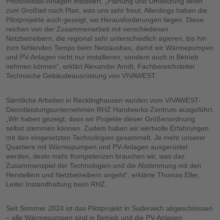
Photovoltaik-Anlagen installiert. „Planung und Umsetzung liefen
zum Großteil nach Plan, was uns sehr freut. Allerdings haben die
Pilotprojekte auch gezeigt, wo Herausforderungen liegen. Diese
reichen von der Zusammenarbeit mit verschiedenen
Netzbetreibern, die regional sehr unterschiedlich agieren, bis hin
zum fehlenden Tempo beim Netzausbau, damit wir Wärmepumpen
und PV-Anlagen nicht nur installieren, sondern auch in Betrieb
nehmen können“, erklärt Alexander Arndt, Fachbereichsleiter
Technische Gebäudeausrüstung von VIVAWEST.
Sämtliche Arbeiten in Recklinghausen wurden vom VIVAWEST-
Dienstleistungsunternehmen RHZ Handwerks-Zentrum ausgeführt.
„Wir haben gezeigt, dass wir Projekte dieser Größenordnung
selbst stemmen können. Zudem haben wir wertvolle Erfahrungen
mit den eingesetzten Technologien gesammelt. Je mehr unserer
Quartiere mit Wärmepumpen und PV-Anlagen ausgerüstet
werden, desto mehr Kompetenzen brauchen wir, was das
Zusammenspiel der Technologien und die Abstimmung mit den
Herstellern und Netzbetreibern angeht“, erklärte Thomas Eller,
Leiter Instandhaltung beim RHZ.
Seit Sommer 2024 ist das Pilotprojekt in Suderwich abgeschlossen
– alle Wärmepumpen sind in Betrieb und die PV-Anlagen