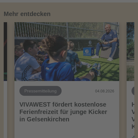
Mehr entdecken
Pressemitteilung
26
04.08.2026
VIVAWEST fördert kostenlose
Ha
Ferienfreizeit für junge Kicker
Vo
in Gelsenkirchen
VI
Kö