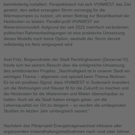
betriebsfertig installiert. Perspektivisch hat sich VIVAWEST das Ziel
gesetzt, den selbst erzeugten Strom vorrangig für die
Wärmepumpen zu nutzen, um einen Beitrag zur Bezahlbarkeit der
Heizkosten zu leisten. Parallel prüft VIVAWEST ein
Mieterstrommodell. Aufgrund der seit 2022 mehrfach veränderten
politischen Rahmenbedingungen ist eine praktische Umsetzung
dieses Modells noch keine Option, weshalb der Strom derzeit
vollständig ins Netz eingespeist wird.
Axel Fritz, Beigeordneter der Stadt Recklinghausen (Dezernat IV),
freute sich bei seinem Besuch über die erfolgreiche Umsetzung
des ambitionierten Projekts. „Nachhaltigkeit ist in unserer Stadt ein
wichtiges Thema – allgemein und speziell beim Thema Wohnen.
Es ist ein positives Signal, dass VIVAWEST in Suderwich investiert,
um die Wohnungen und Häuser fit für die Zukunft zu machen und
die Heizkosten für die Mieterinnen und Mieter überschaubar zu
halten. Auch wir als Stadt haben einiges getan, um die
Lebensqualität vor Ort zu steigern – so wurden die umliegenden
Straßen im letzten Jahr umfangreich saniert.“
Nachdem das Pilotprojekt Energieträgerwechsel inklusive aller
ergänzenden Instandhaltungsmaßnahmen nach rund zwei Jahren