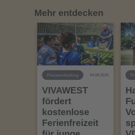
Mehr entdecken
Pressemitteilung
Pr
04.08.2026
VIVAWEST
Ha
fördert
Fu
kostenlose
Vo
Ferienfreizeit
sp
für junge
V