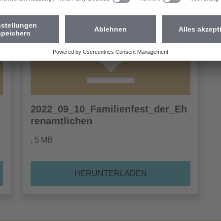
2022_09_10_Familienfest_der_Eh
renamtlichen
, 5 MB
HERUNTERLADEN