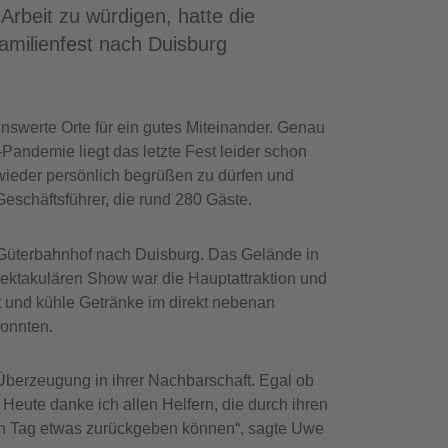
rbeit zu würdigen, hatte die
amilienfest nach Duisburg
nswerte Orte für ein gutes Miteinander. Genau
Pandemie liegt das letzte Fest leider schon
 wieder persönlich begrüßen zu dürfen und
eschäftsführer, die rund 280 Gäste.
 Güterbahnhof nach Duisburg. Das Gelände in
pektakulären Show war die Hauptattraktion und
t und kühle Getränke im direkt nebenan
konnten.
r Überzeugung in ihrer Nachbarschaft. Egal ob
eute danke ich allen Helfern, die durch ihren
gen Tag etwas zurückgeben können“, sagte Uwe