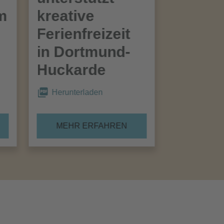
im
kreative
Ferienfreizeit
in Dortmund-
Huckarde
Herunterladen
MEHR ERFAHREN