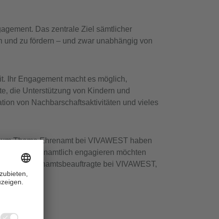
agement. Das zentrale Ziel sämtlicher
n und zu fördern – und zwar unabhängig von
it. Ihr Engagement macht es möglich,
te, die Unterstützung von Kindern und
tion von Nachbarschaftsaktivitäten und vieles
 zum Thema Ehrenamt bei VIVAWEST haben
IVAWEST ehrenamtlich engagieren möchten
a Peter, Ehrenamtsbeauftragte bei VIVAWEST,
e
.