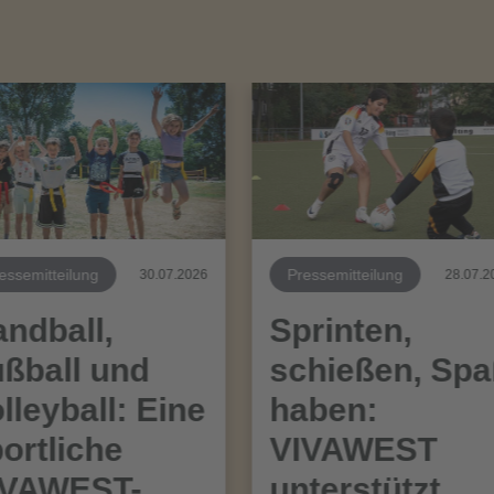
essemitteilung
Pressemitteilung
30.07.2026
28.07.2
ndball,
Sprinten,
ßball und
schießen, Sp
lleyball: Eine
haben:
ortliche
VIVAWEST
IVAWEST-
unterstützt