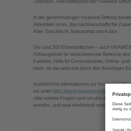
Goemann, Geschäftsführer der Vivawest Stiftun
In der gemeinnützigen Vivawest Stiftung bünde
Aktivitäten ist es, das nachbarschaftliche Z
Alter, Geschlecht, Nationalität und Kultur.
Die rund 300 Ehrenamtlichen – auch VIVAWEST-P
Hilfsangebote für verschiedenste Bereiche des
Familien, Hilfe für Demenzkranke, Online- und 
mehr: all das wird erst durch den freiwilligen E
Ausführliche Informationen zur Vivawest-Stiftu
wir unter
https://www.vivawest.de/ehrenamt
zus
oder weitere Fragen rund um das ehrenamtlic
wenden, und zwar telefonisch unter der Numm