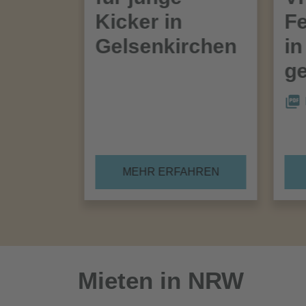
Kicker in
Fe
Gelsenkirchen
in
ge
MEHR ERFAHREN
Mieten in NRW