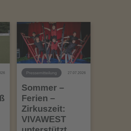
Pressemitteilung
026
27.07.2026
Sommer –
aß
Ferien –
Zirkuszeit:
VIVAWEST
unterstützt