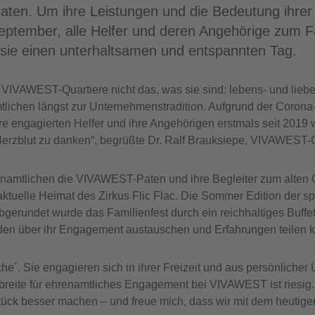
en. Um ihre Leistungen und die Bedeutung ihrer A
eptember, alle Helfer und deren Angehörige zum F
sie einen unterhaltsamen und entspannten Tag.
VIVAWEST-Quartiere nicht das, was sie sind: lebens- und liebe
lichen längst zur Unternehmenstradition. Aufgrund der Corona-
re engagierten Helfer und ihre Angehörigen erstmals seit 2019
erzblut zu danken“, begrüßte Dr. Ralf Brauksiepe, VIVAWEST-G
hrenamtlichen die VIVAWEST-Paten und ihre Begleiter zum alten
aktuelle Heimat des Zirkus Flic Flac. Die Sommer Edition der s
bgerundet wurde das Familienfest durch ein reichhaltiges Buffe
den über ihr Engagement austauschen und Erfahrungen teilen 
che´. Sie engagieren sich in ihrer Freizeit und aus persönliche
reite für ehrenamtliches Engagement bei VIVAWEST ist riesig. H
Stück besser machen – und freue mich, dass wir mit dem heuti