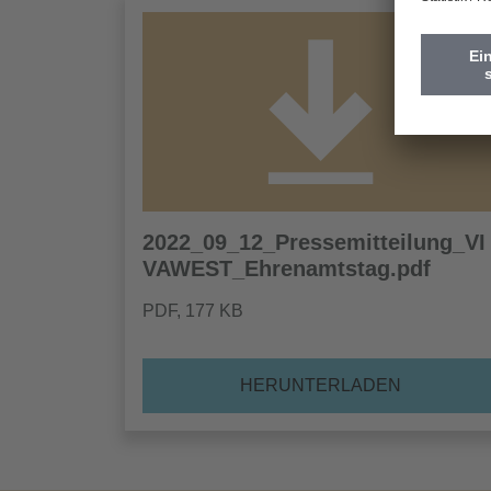
2022_09_12_Pressemitteilung_VI
VAWEST_Ehrenamtstag.pdf
PDF
, 177 KB
HERUNTERLADEN