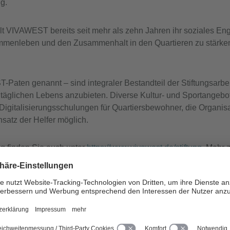
g.
lt VIVAWEST bereits seit mehr als zehn Jahren ihr soziales Eng
usammenleben und den Zusammenhalt in den Quartieren zu stärke
aten genannt – sind integraler Bestandteil der Stiftungsarbe
 täglichen Lebens anzubieten. Diverse Kultur- und Sportangebo
Digitalisierungsschulungen für Quartiersbewohner, die Organisa
insatz der Helfer möglich.
ng finden Sie auch unter
https://www.vivawest.de/stiftung
. Mehr
ammengestellt. Mieter und Quartiersbewohner, die sich bei V
he Engagement haben, können sich zudem jeder Zeit an Claudi
er 0209 380-11238 oder per Mail an
Claudia.Peter@vivawest.d