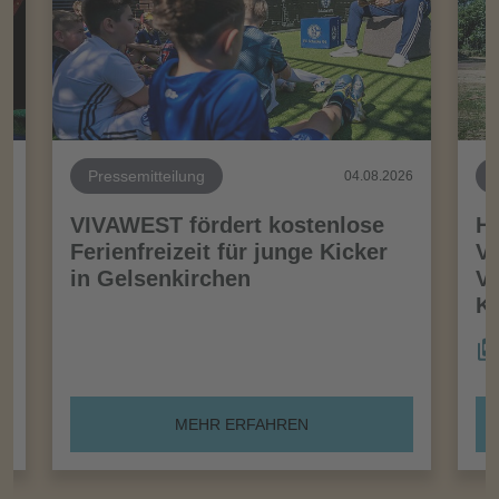
Pressemitteilung
26
04.08.2026
VIVAWEST fördert kostenlose
Ha
Ferienfreizeit für junge Kicker
Vo
in Gelsenkirchen
VI
Kö
MEHR ERFAHREN