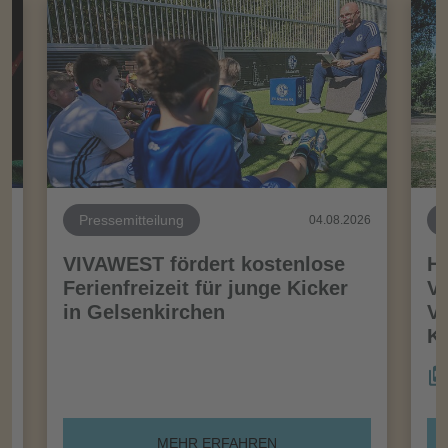
Pressemitteilung
26
04.08.2026
VIVAWEST fördert kostenlose
Ha
Ferienfreizeit für junge Kicker
Vo
in Gelsenkirchen
VI
Kö
MEHR ERFAHREN