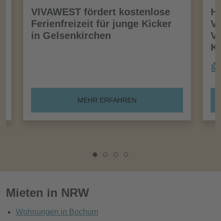
VIVAWEST fördert kostenlose
Ha
Ferienfreizeit für junge Kicker
Vo
in Gelsenkirchen
VI
Kö
MEHR ERFAHREN
Mieten in NRW
Wohnungen in Bochum