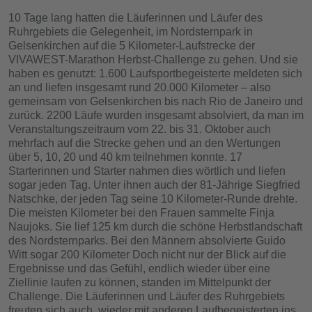
10 Tage lang hatten die Läuferinnen und Läufer des
Ruhrgebiets die Gelegenheit, im Nordsternpark in
Gelsenkirchen auf die 5 Kilometer-Laufstrecke der
VIVAWEST-Marathon Herbst-Challenge zu gehen. Und sie
haben es genutzt: 1.600 Laufsportbegeisterte meldeten sich
an und liefen insgesamt rund 20.000 Kilometer – also
gemeinsam von Gelsenkirchen bis nach Rio de Janeiro und
zurück. 2200 Läufe wurden insgesamt absolviert, da man im
Veranstaltungszeitraum vom 22. bis 31. Oktober auch
mehrfach auf die Strecke gehen und an den Wertungen
über 5, 10, 20 und 40 km teilnehmen konnte. 17
Starterinnen und Starter nahmen dies wörtlich und liefen
sogar jeden Tag. Unter ihnen auch der 81-Jährige Siegfried
Natschke, der jeden Tag seine 10 Kilometer-Runde drehte.
Die meisten Kilometer bei den Frauen sammelte Finja
Naujoks. Sie lief 125 km durch die schöne Herbstlandschaft
des Nordsternparks. Bei den Männern absolvierte Guido
Witt sogar 200 Kilometer Doch nicht nur der Blick auf die
Ergebnisse und das Gefühl, endlich wieder über eine
Ziellinie laufen zu können, standen im Mittelpunkt der
Challenge. Die Läuferinnen und Läufer des Ruhrgebiets
freuten sich auch, wieder mit anderen Laufbegeisterten ins