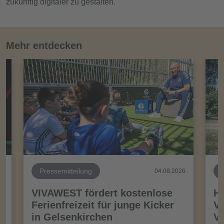
zukünftig digitaler zu gestalten.
Mehr entdecken
Pressemitteilung
26
04.08.2026
VIVAWEST fördert kostenlose
Ha
Ferienfreizeit für junge Kicker
Vo
in Gelsenkirchen
VI