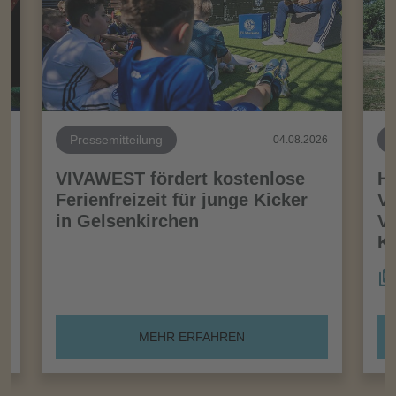
Pressemitteilung
26
04.08.2026
VIVAWEST fördert kostenlose
Ha
Ferienfreizeit für junge Kicker
Vo
in Gelsenkirchen
VI
Kö
MEHR ERFAHREN