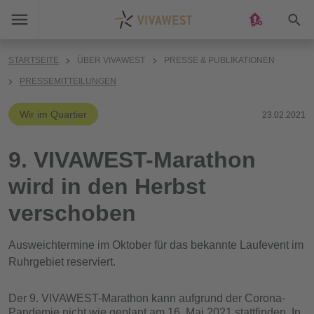
Suc
STARTSEITE
ÜBER VIVAWEST
PRESSE & PUBLIKATIONEN
PRESSEMITTEILUNGEN
Wir im Quartier
23.02.2021
9. VIVAWEST-Marathon
wird in den Herbst
verschoben
Ausweichtermine im Oktober für das bekannte Laufevent im
Ruhrgebiet reserviert.
Der 9. VIVAWEST-Marathon kann aufgrund der Corona-
Pandemie nicht wie geplant am 16. Mai 2021 stattfinden. In