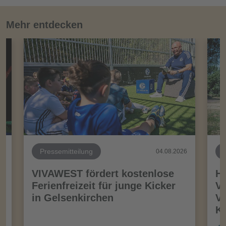
Mehr entdecken
Pressemitteilung
26
04.08.2026
VIVAWEST fördert kostenlose
Ha
Ferienfreizeit für junge Kicker
Vo
in Gelsenkirchen
VI
Kö