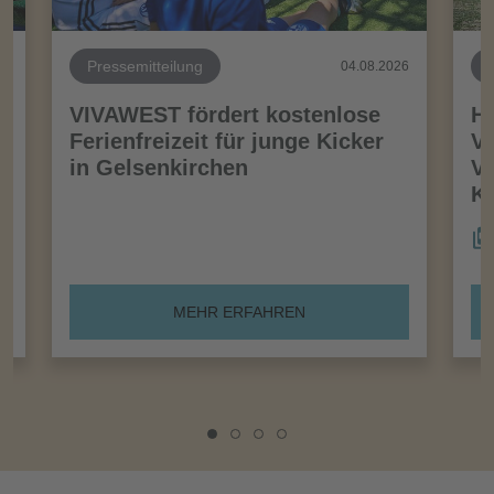
Pressemitteilung
26
04.08.2026
VIVAWEST fördert kostenlose
Ha
Ferienfreizeit für junge Kicker
Vo
in Gelsenkirchen
VI
Kö
MEHR ERFAHREN