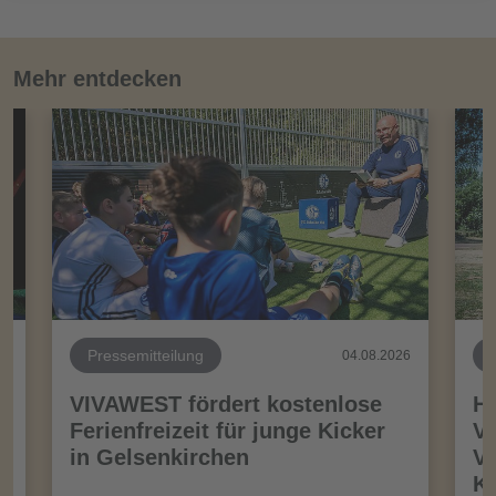
Mehr entdecken
Pressemitteilung
26
04.08.2026
VIVAWEST fördert kostenlose
Ha
Ferienfreizeit für junge Kicker
Vo
in Gelsenkirchen
VI
Kö