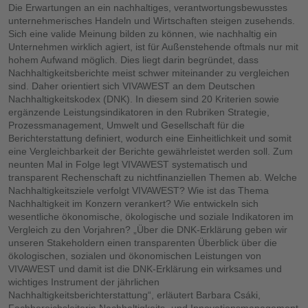
Die Erwartungen an ein nachhaltiges, verantwortungsbewusstes
unternehmerisches Handeln und Wirtschaften steigen zusehends.
Sich eine valide Meinung bilden zu können, wie nachhaltig ein
Unternehmen wirklich agiert, ist für Außenstehende oftmals nur mit
hohem Aufwand möglich. Dies liegt darin begründet, dass
Nachhaltigkeitsberichte meist schwer miteinander zu vergleichen
sind. Daher orientiert sich VIVAWEST an dem Deutschen
Nachhaltigkeitskodex (DNK). In diesem sind 20 Kriterien sowie
ergänzende Leistungsindikatoren in den Rubriken Strategie,
Prozessmanagement, Umwelt und Gesellschaft für die
Berichterstattung definiert, wodurch eine Einheitlichkeit und somit
eine Vergleichbarkeit der Berichte gewährleistet werden soll. Zum
neunten Mal in Folge legt VIVAWEST systematisch und
transparent Rechenschaft zu nichtfinanziellen Themen ab. Welche
Nachhaltigkeitsziele verfolgt VIVAWEST? Wie ist das Thema
Nachhaltigkeit im Konzern verankert? Wie entwickeln sich
wesentliche ökonomische, ökologische und soziale Indikatoren im
Vergleich zu den Vorjahren? „Über die DNK-Erklärung geben wir
unseren Stakeholdern einen transparenten Überblick über die
ökologischen, sozialen und ökonomischen Leistungen von
VIVAWEST und damit ist die DNK-Erklärung ein wirksames und
wichtiges Instrument der jährlichen
Nachhaltigkeitsberichterstattung“, erläutert Barbara Csáki,