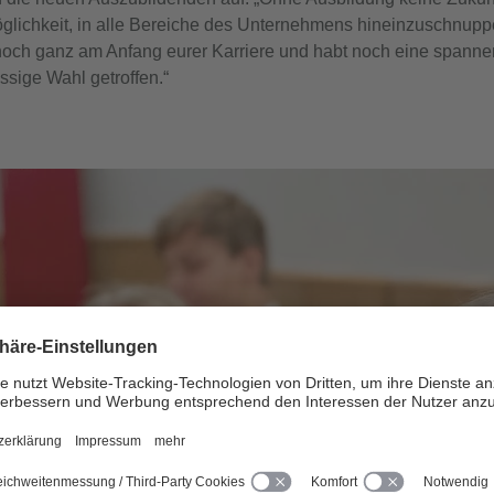
ichkeit, in alle Bereiche des Unternehmens hineinzuschnuppern
t noch ganz am Anfang eurer Karriere und habt noch eine spannen
sige Wahl getroffen.“