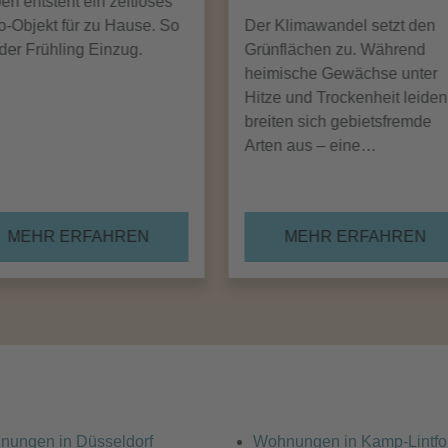
en entsteht ein zeitloses
-Objekt für zu Hause. So
Der Klimawandel setzt den
 der Frühling Einzug.
Grünflächen zu. Während
heimische Gewächse unter
Hitze und Trockenheit leiden
breiten sich gebietsfremde
Arten aus – eine…
MEHR ERFAHREN
MEHR ERFAHREN
nungen in Düsseldorf
Wohnungen in Kamp-Lintfo