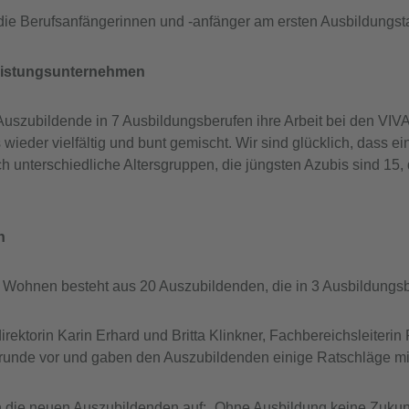
ie Berufsanfängerinnen und -anfänger am ersten Ausbildung
leistungsunternehmen
uszubildende in 7 Ausbildungsberufen ihre Arbeit bei den VI
 wieder vielfältig und bunt gemischt. Wir sind glücklich, dass 
nterschiedliche Altersgruppen, die jüngsten Azubis sind 15, de
n
ohnen besteht aus 20 Auszubildenden, die in 3 Ausbildungsbe
irektorin Karin Erhard und Britta Klinkner, Fachbereichsleiteri
runde vor und gaben den Auszubildenden einige Ratschläge mi
in die neuen Auszubildenden auf: „Ohne Ausbildung keine Zukunft