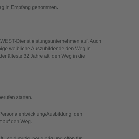
stag in Empfang genommen.
VAWEST-Dienstleistungsunternehmen auf. Auch
einige weibliche Auszubildende den Weg in
r älteste 32 Jahre alt, den Weg in die
rufen starten.
n Personalentwicklung/Ausbildung, den
t auf den Weg.
 - seid mutig, neugierig und offen für