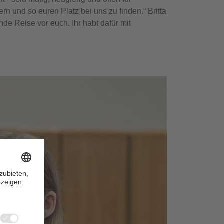
 und so euren Platz bei uns zu finden.“ Britta
de Reise vor euch. Ihr habt dafür mit