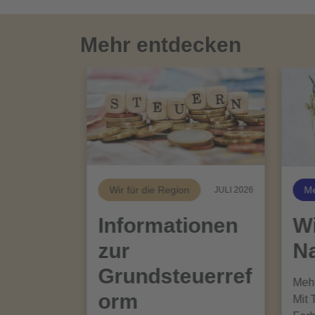
Mehr entdecken
Wir für die Region
Me
JULI 2026
Informationen
Wi
zur
Na
Grundsteuerref
Mehr
orm
Mit 