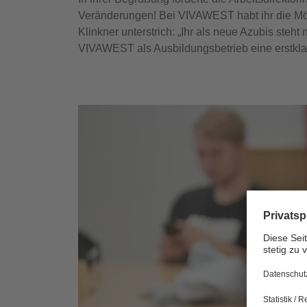
Veränderungen! Bei VIVAWEST habt ihr die Mögl
Klinkner unterstrich: „Ihr als neue Azubis steh
VIVAWEST als Ausbildungsbetrieb eine erstklas