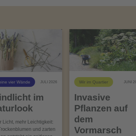
ine vier Wände
Wir im Quartier
JULI 2026
JUNI 2
ndlicht im
Invasive
turlook
Pflanzen auf
dem
 Licht, mehr Leichtigkeit:
Vormarsch
Trockenblumen und zarten