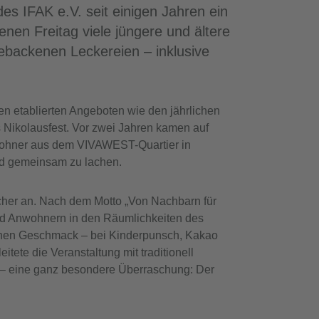
s IFAK e.V. seit einigen Jahren ein
nen Freitag viele jüngere und ältere
ebackenen Leckereien – inklusive
en etablierten Angeboten wie den jährlichen
s Nikolausfest. Vor zwei Jahren kamen auf
ewohner aus dem VIVAWEST-Quartier in
nd gemeinsam zu lachen.
ucher an. Nach dem Motto „Von Nachbarn für
 und Anwohnern in den Räumlichkeiten des
chen Geschmack – bei Kinderpunsch, Kakao
ete die Veranstaltung mit traditionell
g – eine ganz besondere Überraschung: Der