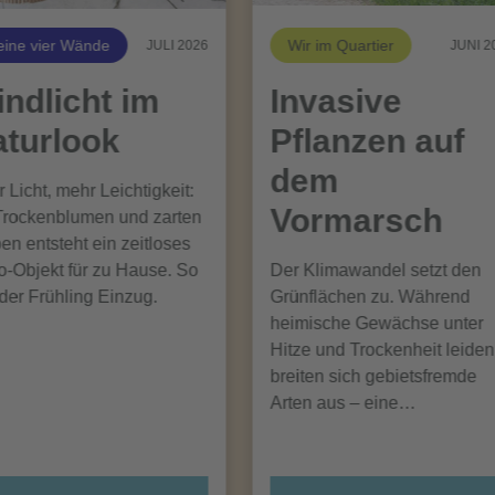
ine vier Wände
Wir im Quartier
JULI 2026
JUNI 2
ndlicht im
Invasive
turlook
Pflanzen auf
dem
 Licht, mehr Leichtigkeit:
Vormarsch
Trockenblumen und zarten
en entsteht ein zeitloses
-Objekt für zu Hause. So
Der Klimawandel setzt den
 der Frühling Einzug.
Grünflächen zu. Während
heimische Gewächse unter
Hitze und Trockenheit leiden
breiten sich gebietsfremde
Arten aus – eine…