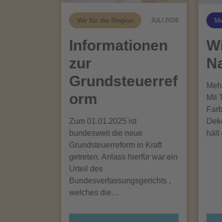
Wir für die Region
Me
JULI 2026
Informationen
Wi
zur
Na
Grundsteuerref
Mehr
orm
Mit 
Farb
Zum 01.01.2025 ist
Deko
bundesweit die neue
hält
Grundsteuerreform in Kraft
getreten. Anlass hierfür war ein
Urteil des
Bundesverfassungsgerichts ,
welches die…