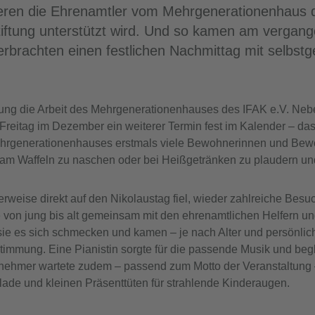
eren die Ehrenamtler vom Mehrgenerationenhaus de
tiftung unterstützt wird. Und so kamen am vergange
rachten einen festlichen Nachmittag mit selbstg
iftung die Arbeit des Mehrgenerationenhauses des IFAK e.V. Neb
m Freitag im Dezember ein weiterer Termin fest im Kalender – da
s Mehrgenerationenhauses erstmals viele Bewohnerinnen und B
am Waffeln zu naschen oder bei Heißgetränken zu plaudern u
erweise direkt auf den Nikolaustag fiel, wieder zahlreiche Bes
äste von jung bis alt gemeinsam mit den ehrenamtlichen Helfern
e es sich schmecken und kamen – je nach Alter und persönli
mmung. Eine Pianistin sorgte für die passende Musik und begleit
ilnehmer wartete zudem – passend zum Motto der Veranstaltun
lade und kleinen Präsenttüten für strahlende Kinderaugen.