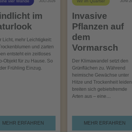
ine vier Wände
Wir im Quartier
JULI 2026
JUNI 2
ndlicht im
Invasive
turlook
Pflanzen auf
dem
 Licht, mehr Leichtigkeit:
Vormarsch
Trockenblumen und zarten
en entsteht ein zeitloses
-Objekt für zu Hause. So
Der Klimawandel setzt den
 der Frühling Einzug.
Grünflächen zu. Während
heimische Gewächse unter
Hitze und Trockenheit leiden
breiten sich gebietsfremde
Arten aus – eine…
MEHR ERFAHREN
MEHR ERFAHREN