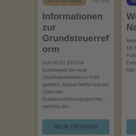
Wir für die Region
Me
JULI 2026
Informationen
Wi
zur
Na
Grundsteuerref
Mehr
orm
Mit 
Farb
Zum 01.01.2025 ist
Deko
bundesweit die neue
hält
Grundsteuerreform in Kraft
getreten. Anlass hierfür war ein
Urteil des
Bundesverfassungsgerichts ,
welches die…
MEHR ERFAHREN