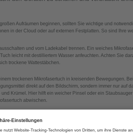
großen Aufräumen beginnen, sollten Sie wichtige und notwen
nen in der Cloud oder auf externen Festplatten. So sind Ihre 
ausschalten und vom Ladekabel trennen. Ein weiches Mikrofase
uch leicht mit destilliertem Wasser anfeuchten. Achten Sie dar
ich trockene Wattestäbchen.
einem trockenen Mikrofasertuch in kreisenden Bewegungen. Bei F
ungsmittel direkt auf den Bildschirm, sondern immer nur auf d
nd Krümel. Hier hilft ein weicher Pinsel oder ein Staubsauger
rofasertuch abwischen.
aten löscht, spart CO₂. Der Grund: Die meisten gespeicherten D
e ungenutzte Apps deinstallieren und alte Fotos und Videos lö