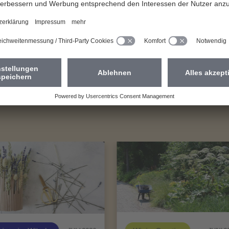
giefressern. Löschen Sie alte Mails, besonders solche mit groß
ihren Anhängen sind oft versteckte Speicherfresser – dort ebenf
ren, doppelte Dateien aufspüren und löschen, den Desktop au
llten regelmäßig gelöscht werden.