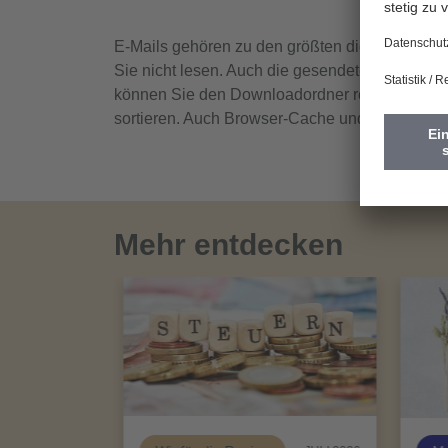
E-Mails gehören zu den größten digitalen Ener
Sie nicht lesen. Auch die gesendeten Mails mit 
können Sie den Downloadordner regelmäßig lee
sortieren. Auch Browser-Cache und Cookies so
Mehr entdecken