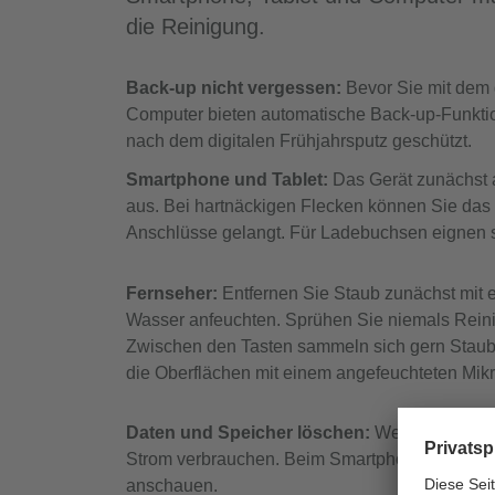
die Reinigung.
Back-up nicht vergessen:
Bevor Sie mit dem 
Computer bieten automatische Back-up-Funktio
nach dem digitalen Frühjahrsputz geschützt.
Smartphone und Tablet:
Das Gerät zunächst 
aus. Bei hartnäckigen Flecken können Sie das T
Anschlüsse gelangt. Für Ladebuchsen eignen s
Fernseher:
Entfernen Sie Staub zunächst mit 
Wasser anfeuchten. Sprühen Sie niemals Reinig
Zwischen den Tasten sammeln sich gern Staub u
die Oberflächen mit einem angefeuchteten Mik
Daten und Speicher löschen:
Wer unnötige D
Strom verbrauchen. Beim Smartphone sollten Si
anschauen.