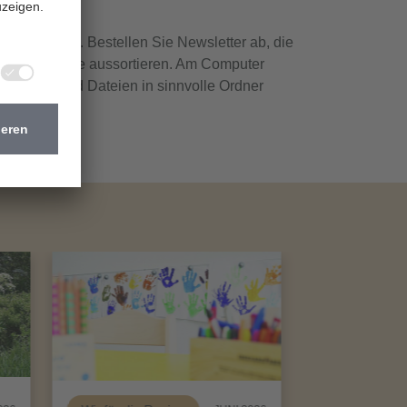
en Anhängen. Bestellen Sie Newsletter ab, die
alls alles Alte aussortieren. Am Computer
fräumen und Dateien in sinnvolle Ordner