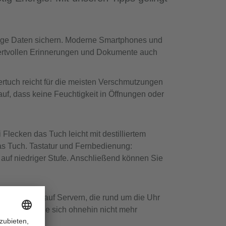
dige Daten sichern. Moderne Smartphones und
wertvollen Erinnerungen und Dokumente auch
rtuch reicht für die meisten Verschmutzungen
auf, dass keine Feuchtigkeit in Öffnungen oder
lecken das Tuch leicht mit destilliertem
as Tuch. Tastatur und Fernbedienung:
 auf niedriger Stufe. Anschließend können Sie
aten liegen auf Servern, die rund um die Uhr
schen, die Sie sich ohnehin nicht mehr