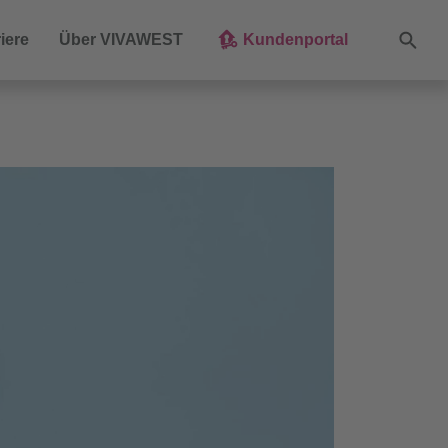
Suche
iere
Über VIVAWEST
Kundenportal