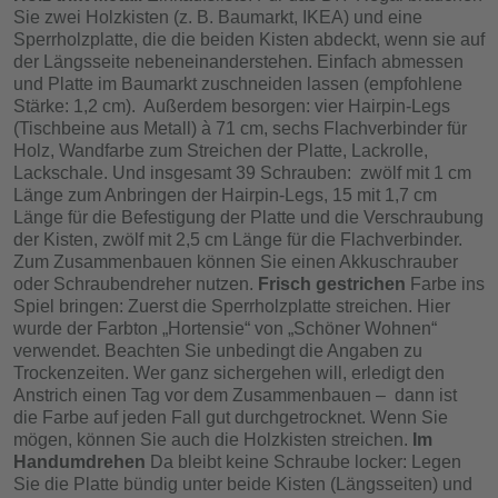
Sie zwei Holzkisten (z. B. Baumarkt, IKEA) und eine
Sperrholzplatte, die die beiden Kisten abdeckt, wenn sie auf
der Längsseite nebeneinanderstehen. Einfach abmessen
und Platte im Baumarkt zuschneiden lassen (empfohlene
Stärke: 1,2 cm). Außerdem besorgen: vier Hairpin-Legs
(Tischbeine aus Metall) à 71 cm, sechs Flachverbinder für
Holz, Wandfarbe zum Streichen der Platte, Lackrolle,
Lackschale. Und insgesamt 39 Schrauben: zwölf mit 1 cm
Länge zum Anbringen der Hairpin-Legs, 15 mit 1,7 cm
Länge für die Befestigung der Platte und die Verschraubung
der Kisten, zwölf mit 2,5 cm Länge für die Flachverbinder.
Zum Zusammenbauen können Sie einen Akkuschrauber
oder Schraubendreher nutzen.
Frisch gestrichen
Farbe ins
Spiel bringen: Zuerst die Sperrholzplatte streichen. Hier
wurde der Farbton „Hortensie“ von „Schöner Wohnen“
verwendet. Beachten Sie unbedingt die Angaben zu
Trockenzeiten. Wer ganz sichergehen will, erledigt den
Anstrich einen Tag vor dem Zusammenbauen – dann ist
die Farbe auf jeden Fall gut durchgetrocknet. Wenn Sie
mögen, können Sie auch die Holzkisten streichen.
Im
Handumdrehen
Da bleibt keine Schraube locker: Legen
Sie die Platte bündig unter beide Kisten (Längsseiten) und