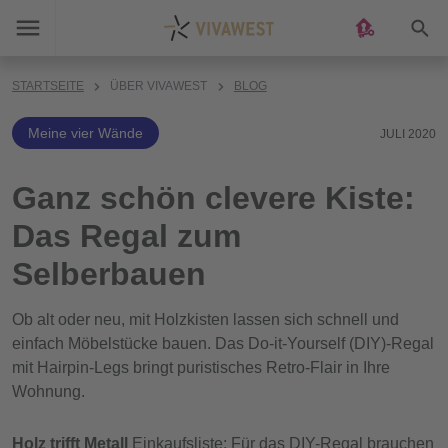
Suc
STARTSEITE
ÜBER VIVAWEST
BLOG
Meine vier Wände
JULI 2020
Ganz schön clevere Kiste:
Das Regal zum
Selberbauen
Ob alt oder neu, mit Holzkisten lassen sich schnell und
einfach Möbelstücke bauen. Das Do-it-Yourself (DIY)-Regal
mit Hairpin-Legs bringt puristisches Retro-Flair in Ihre
Wohnung.
Holz trifft Metall
Einkaufsliste: Für das DIY-Regal brauchen