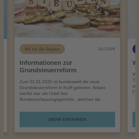
Wir für die Region
26
JULI 2026
Informationen zur
Wi
Grundsteuerreform
n
Meh
Tro
Zum 01.01.2025 ist bundesweit die neue
zei
Grundsteuerreform in Kraft getreten. Anlass
Frü
hierfür war ein Urteil des
Bundesverfassungsgerichts , welches die…
MEHR ERFAHREN