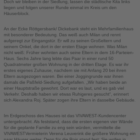
Doch wir bleiben in der Siedlung, lassen die städtische Kita links
liegen und folgen unserer Runde einmal im Kreis um den
Häuserblock.
An der Ecke Röttgersbank/ Dickebank steht ein Mehrfamilienhaus
mit besonderer Bedeutung. Das weiß auch Milan und rennt
aufgeregt zur Eingangstür. Er will zu seinen Großeltern und
seinem Onkel, die dort in der ersten Etage wohnen. Was Milan
nicht weiß: Früher wohnten auch seine Eltern in dem 16-Parteien-
Haus. Sechs Jahre lang lebte das Paar in einer rund 50
Quadratmeter großen Wohnung in der dritten Etage. Es war ihr
erstes eigenes Zuhause, nachdem sie mit Anfang 20 bei ihren
Eltern ausgezogen waren. Bei einer Joggingrunde war ihnen
damals die Paßfeld-Siedlung aufgefallen. „Wir haben beide an
einer Hauptstraße gewohnt. Dort war es laut, und es gab viel
Verkehr. Deshalb haben wir etwas Ruhigeres gesucht“, erinnert
sich Alexandra Roj. Später zogen ihre Eltern in dasselbe Gebäude.
Im Erdgeschoss des Hauses ist das VIVAWEST-Kundencenter
untergebracht. Als feststand, dass die ersten eigenen vier Wände
für die geplante Familie zu eng sein würden, vermittelte die
VIVAWESTVermieterin Verena Leuverink die größere Wohnung ein
paar Häuser weiter. Denn für die Rojs stand fest: Sie wollen in