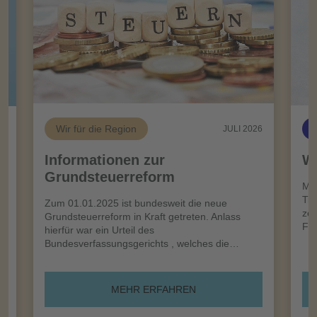
Wir für die Region
26
JULI 2026
Informationen zur
Wi
Grundsteuerreform
n
Meh
Tro
Zum 01.01.2025 ist bundesweit die neue
zei
Grundsteuerreform in Kraft getreten. Anlass
Frü
hierfür war ein Urteil des
Bundesverfassungsgerichts , welches die…
MEHR ERFAHREN