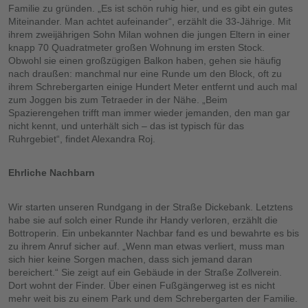
Familie zu gründen. „Es ist schön ruhig hier, und es gibt ein gutes
Miteinander. Man achtet aufeinander“, erzählt die 33-Jährige. Mit
ihrem zweijährigen Sohn Milan wohnen die jungen Eltern in einer
knapp 70 Quadratmeter großen Wohnung im ersten Stock.
Obwohl sie einen großzügigen Balkon haben, gehen sie häufig
nach draußen: manchmal nur eine Runde um den Block, oft zu
ihrem Schrebergarten einige Hundert Meter entfernt und auch mal
zum Joggen bis zum Tetraeder in der Nähe. „Beim
Spazierengehen trifft man immer wieder jemanden, den man gar
nicht kennt, und unterhält sich – das ist typisch für das
Ruhrgebiet“, findet Alexandra Roj.
Ehrliche Nachbarn
Wir starten unseren Rundgang in der Straße Dickebank. Letztens
habe sie auf solch einer Runde ihr Handy verloren, erzählt die
Bottroperin. Ein unbekannter Nachbar fand es und bewahrte es bis
zu ihrem Anruf sicher auf. „Wenn man etwas verliert, muss man
sich hier keine Sorgen machen, dass sich jemand daran
bereichert.“ Sie zeigt auf ein Gebäude in der Straße Zollverein.
Dort wohnt der Finder. Über einen Fußgängerweg ist es nicht
mehr weit bis zu einem Park und dem Schrebergarten der Familie.