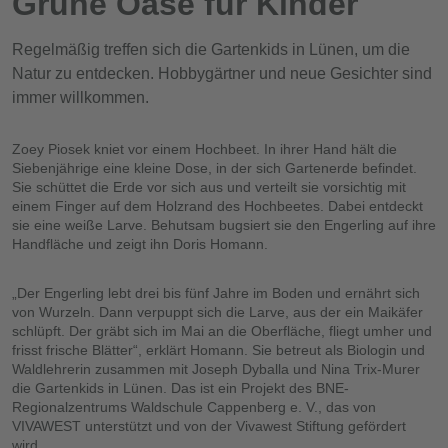
Grüne Oase für Kinder
Regelmäßig treffen sich die Gartenkids in Lünen, um die
Natur zu entdecken. Hobbygärtner und neue Gesichter sind
immer willkommen.
Zoey Piosek kniet vor einem Hochbeet. In ihrer Hand hält die
Siebenjährige eine kleine Dose, in der sich Gartenerde befindet.
Sie schüttet die Erde vor sich aus und verteilt sie vorsichtig mit
einem Finger auf dem Holzrand des Hochbeetes. Dabei entdeckt
sie eine weiße Larve. Behutsam bugsiert sie den Engerling auf ihre
Handfläche und zeigt ihn Doris Homann.
„Der Engerling lebt drei bis fünf Jahre im Boden und ernährt sich
von Wurzeln. Dann verpuppt sich die Larve, aus der ein Maikäfer
schlüpft. Der gräbt sich im Mai an die Oberfläche, fliegt umher und
frisst frische Blätter“, erklärt Homann. Sie betreut als Biologin und
Waldlehrerin zusammen mit Joseph Dyballa und Nina Trix-Murer
die Gartenkids in Lünen. Das ist ein Projekt des BNE-
Regionalzentrums Waldschule Cappenberg e. V., das von
VIVAWEST unterstützt und von der Vivawest Stiftung gefördert
wird.