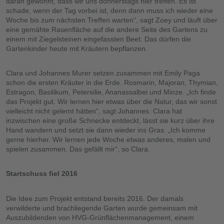
daran gewöhnt, dass wir uns donnerstags hier treffen. Es ist
schade, wenn der Tag vorbei ist, denn dann muss ich wieder eine
Woche bis zum nächsten Treffen warten“, sagt Zoey und läuft über
eine gemähte Rasenfläche auf die andere Seite des Gartens zu
einem mit Ziegelsteinen eingefassten Beet. Das dürfen die
Gartenkinder heute mit Kräutern bepflanzen.
Clara und Johannes Murer setzen zusammen mit Emily Paga
schon die ersten Kräuter in die Erde. Rosmarin, Majoran, Thymian,
Estragon, Basilikum, Petersilie, Ananassalbei und Minze. „Ich finde
das Projekt gut. Wir lernen hier etwas über die Natur, das wir sonst
vielleicht nicht gelernt hätten“, sagt Johannes. Clara hat
inzwischen eine große Schnecke entdeckt, lässt sie kurz über ihre
Hand wandern und setzt sie dann wieder ins Gras. „Ich komme
gerne hierher. Wir lernen jede Woche etwas anderes, malen und
spielen zusammen. Das gefällt mir“, so Clara.
Startschuss fiel 2016
Die Idee zum Projekt entstand bereits 2016. Der damals
verwilderte und brachliegende Garten wurde gemeinsam mit
Auszubildenden von HVG-Grünflächenmanagement, einem