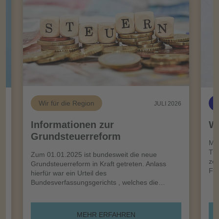
Wir für die Region
26
JULI 2026
Informationen zur
Wi
Grundsteuerreform
n
Meh
Tro
Zum 01.01.2025 ist bundesweit die neue
zei
Grundsteuerreform in Kraft getreten. Anlass
Frü
hierfür war ein Urteil des
Bundesverfassungsgerichts , welches die…
MEHR ERFAHREN