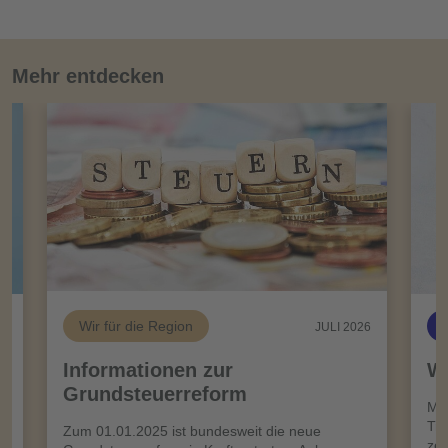
Mehr entdecken
Wir für die Region
26
JULI 2026
Informationen zur
Wi
Grundsteuerreform
n
Meh
Tro
Zum 01.01.2025 ist bundesweit die neue
zei