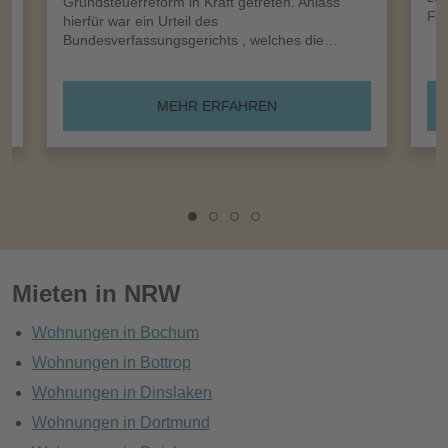
Grundsteuerreform in Kraft getreten. Anlass
Frü
hierfür war ein Urteil des
Bundesverfassungsgerichts , welches die…
MEHR ERFAHREN
Mieten in NRW
Wohnungen in Bochum
Wohnungen in Bottrop
Wohnungen in Dinslaken
Wohnungen in Dortmund