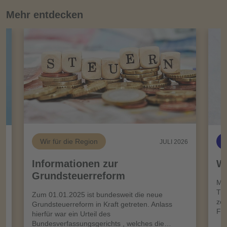
Mehr entdecken
Wir für die Region
26
JULI 2026
Informationen zur
Wi
Grundsteuerreform
n
Meh
Tro
Zum 01.01.2025 ist bundesweit die neue
zei
Grundsteuerreform in Kraft getreten. Anlass
Frü
hierfür war ein Urteil des
Bundesverfassungsgerichts , welches die…