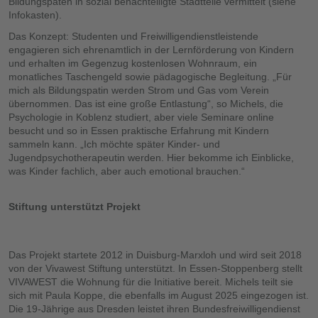
Bildungspaten in sozial benachteiligte Stadtteile vermittelt (siehe
Infokasten).
Das Konzept: Studenten und Freiwilligendienstleistende
engagieren sich ehrenamtlich in der Lernförderung von Kindern
und erhalten im Gegenzug kostenlosen Wohnraum, ein
monatliches Taschengeld sowie pädagogische Begleitung. „Für
mich als Bildungspatin werden Strom und Gas vom Verein
übernommen. Das ist eine große Entlastung“, so Michels, die
Psychologie in Koblenz studiert, aber viele Seminare online
besucht und so in Essen praktische Erfahrung mit Kindern
sammeln kann. „Ich möchte später Kinder- und
Jugendpsychotherapeutin werden. Hier bekomme ich Einblicke,
was Kinder fachlich, aber auch emotional brauchen.“
Stiftung unterstützt Projekt
Das Projekt startete 2012 in Duisburg-Marxloh und wird seit 2018
von der Vivawest Stiftung unterstützt. In Essen-Stoppenberg stellt
VIVAWEST die Wohnung für die Initiative bereit. Michels teilt sie
sich mit Paula Koppe, die ebenfalls im August 2025 eingezogen ist.
Die 19-Jährige aus Dresden leistet ihren Bundesfreiwilligendienst