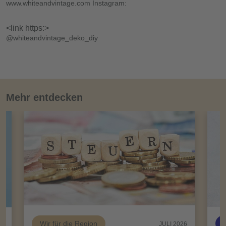
www.whiteandvintage.com Instagram:
<link https:>
@whiteandvintage_deko_diy
Mehr entdecken
Wir für die Region
26
JULI 2026