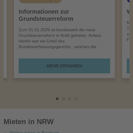
Informationen zur
Wi
Grundsteuerreform
n
Meh
Tro
Zum 01.01.2025 ist bundesweit die neue
zei
Grundsteuerreform in Kraft getreten. Anlass
Frü
hierfür war ein Urteil des
Bundesverfassungsgerichts , welches die…
MEHR ERFAHREN
Mieten in NRW