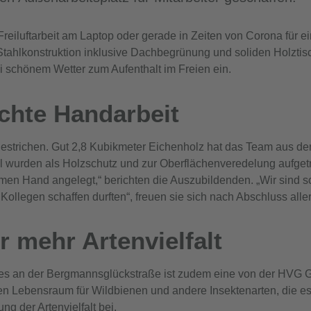
Freiluftarbeit am Laptop oder gerade in Zeiten von Corona für e
tahlkonstruktion inklusive Dachbegrünung und soliden Holztisch
i schönem Wetter zum Aufenthalt im Freien ein.
chte Handarbeit
gestrichen. Gut 2,8 Kubikmeter Eichenholz hat das Team aus der
el wurden als Holzschutz und zur Oberflächenveredelung aufgetr
en Hand angelegt,“ berichten die Auszubildenden. „Wir sind sc
ollegen schaffen durften“, freuen sie sich nach Abschluss aller
 mehr Artenvielfalt
es an der Bergmannsglückstraße ist zudem eine von der HV
en Lebensraum für Wildbienen und andere Insektenarten, die es
ng der Artenvielfalt bei.