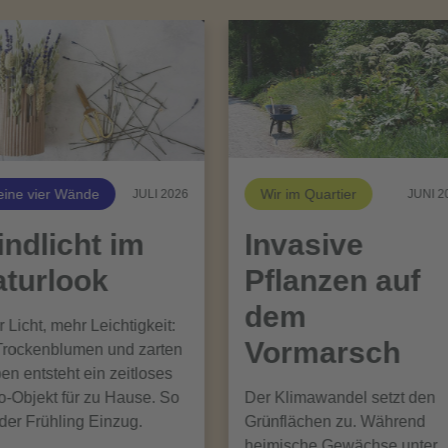
ine vier Wände
Wir im Quartier
JULI 2026
JUNI 2
ndlicht im
Invasive
turlook
Pflanzen auf
dem
 Licht, mehr Leichtigkeit:
Vormarsch
Trockenblumen und zarten
en entsteht ein zeitloses
-Objekt für zu Hause. So
Der Klimawandel setzt den
 der Frühling Einzug.
Grünflächen zu. Während
heimische Gewächse unter