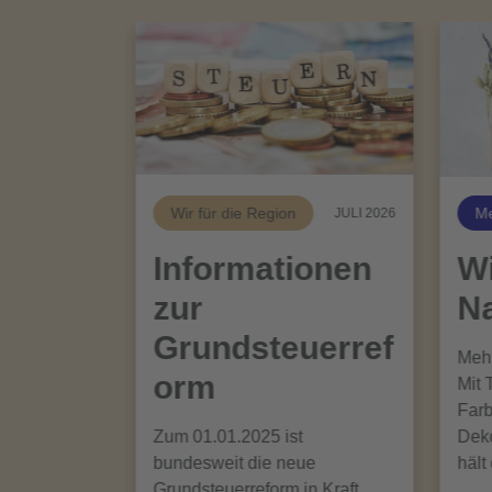
Wir für die Region
Me
JULI 2026
Informationen
Wi
zur
Na
Grundsteuerref
Mehr
orm
Mit 
Farb
Zum 01.01.2025 ist
Deko
bundesweit die neue
hält
Grundsteuerreform in Kraft