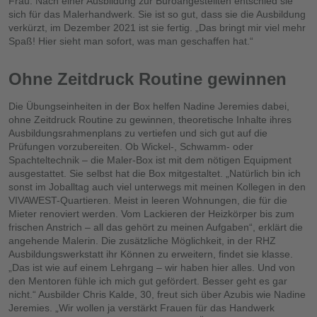
Frau. Nach einer Ausbildung zur Büroangestellten entschied sie
sich für das Malerhandwerk. Sie ist so gut, dass sie die Ausbildung
verkürzt, im Dezember 2021 ist sie fertig. „Das bringt mir viel mehr
Spaß! Hier sieht man sofort, was man geschaffen hat.“
Ohne Zeitdruck Routine gewinnen
Die Übungseinheiten in der Box helfen Nadine Jeremies dabei,
ohne Zeitdruck Routine zu gewinnen, theoretische Inhalte ihres
Ausbildungsrahmenplans zu vertiefen und sich gut auf die
Prüfungen vorzubereiten. Ob Wickel-, Schwamm- oder
Spachteltechnik – die Maler-Box ist mit dem nötigen Equipment
ausgestattet. Sie selbst hat die Box mitgestaltet. „Natürlich bin ich
sonst im Joballtag auch viel unterwegs mit meinen Kollegen in den
VIVAWEST-Quartieren. Meist in leeren Wohnungen, die für die
Mieter renoviert werden. Vom Lackieren der Heizkörper bis zum
frischen Anstrich – all das gehört zu meinen Aufgaben“, erklärt die
angehende Malerin. Die zusätzliche Möglichkeit, in der RHZ
Ausbildungswerkstatt ihr Können zu erweitern, findet sie klasse.
„Das ist wie auf einem Lehrgang – wir haben hier alles. Und von
den Mentoren fühle ich mich gut gefördert. Besser geht es gar
nicht.“ Ausbilder Chris Kalde, 30, freut sich über Azubis wie Nadine
Jeremies. „Wir wollen ja verstärkt Frauen für das Handwerk