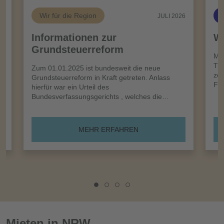
Wir für die Region
26
JULI 2026
Informationen zur
Wi
Grundsteuerreform
n
Meh
Tro
Zum 01.01.2025 ist bundesweit die neue
zei
Grundsteuerreform in Kraft getreten. Anlass
Frü
hierfür war ein Urteil des
Bundesverfassungsgerichts , welches die…
MEHR ERFAHREN
Mieten in NRW