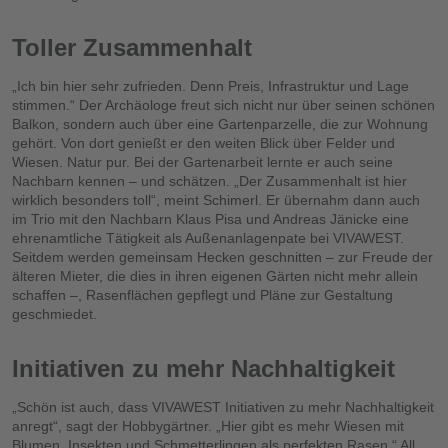
Toller Zusammenhalt
„Ich bin hier sehr zufrieden. Denn Preis, Infrastruktur und Lage
stimmen.“ Der Archäologe freut sich nicht nur über seinen schönen
Balkon, sondern auch über eine Gartenparzelle, die zur Wohnung
gehört. Von dort genießt er den weiten Blick über Felder und
Wiesen. Natur pur. Bei der Gartenarbeit lernte er auch seine
Nachbarn kennen – und schätzen. „Der Zusammenhalt ist hier
wirklich besonders toll“, meint Schimerl. Er übernahm dann auch
im Trio mit den Nachbarn Klaus Pisa und Andreas Jänicke eine
ehrenamtliche Tätigkeit als Außenanlagenpate bei VIVAWEST.
Seitdem werden gemeinsam Hecken geschnitten – zur Freude der
älteren Mieter, die dies in ihren eigenen Gärten nicht mehr allein
schaffen –, Rasenflächen gepflegt und Pläne zur Gestaltung
geschmiedet.
Initiativen zu mehr Nachhaltigkeit
„Schön ist auch, dass VIVAWEST Initiativen zu mehr Nachhaltigkeit
anregt“, sagt der Hobbygärtner. „Hier gibt es mehr Wiesen mit
Blumen, Insekten und Schmetterlingen als perfekten Rasen.“ All