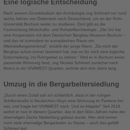
Eine logische Entscheidung
Nach seinem Grundstudium der Archäologie zog Schimerl vor rund
sechs Jahren von Österreich nach Deutschland, um an der Ruhr-
Universität Bochum weiter zu studieren. Dort gibt es die
Fachrichtung Wirtschafts- und Rohstoffarchäologie. „Die Uni hat
eine Kooperation mit dem Deutschen Bergbau-Museum Bochum –
und das ist zumindest im europäischen Raum ein
Alleinstellungsmerkmal“, erzählt der junge Mann. „Da mich der
Bergbau schon immer fasziniert hat, war es für mich eine logische
Entscheidung, ins Ruhrgebiet zu ziehen.“ Weil er in Bochum keine
passende Wohnung fand, zog Nicolas Schimerl zunächst nach
Moers in ein VIVAWEST-Quartier, wohnte dort drei Jahre lang.
Umzug in die Bergarbeitersiedlung
„Durch einen Zufall sah ich schließlich, dass in der ruhigen
Schillerstraße in Neukirchen-Vluyn eine Wohnung im Parterre frei
war, und fragte bei VIVAWEST nach. Und es klappte!“ Seit 2018
wohnt er nun in diesem Quartier, das in den 50er-Jahren nahe der
ehemaligen Zeche Niederberg gebaut wurde. Hier sind immer
noch viele ehemalige Bergarbeiter zu Hause – auch das gefällt
Schimerl gut.