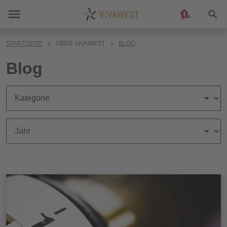
Suc
STARTSEITE
ÜBER VIVAWEST
BLOG
Blog
News nach Kategorie filtern
News nach Jahr filtern