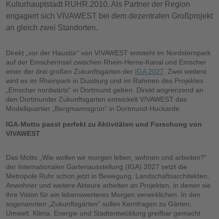
Kulturhauptstadt RUHR.2010. Als Partner der Region
engagiert sich VIVAWEST bei dem dezentralen Großprojekt
an gleich zwei Standorten.
Direkt „vor der Haustür“ von VIVAWEST entsteht im Nordsternpark
auf der Emscherinsel zwischen Rhein-Herne-Kanal und Emscher
einer der drei großen Zukunftsgärten der
IGA 2027
. Zwei weitere
wird es im Rheinpark in Duisburg und im Rahmen des Projektes
„Emscher nordwärts“ in Dortmund geben. Direkt angrenzend an
den Dortmunder Zukunftsgarten entwickelt VIVAWEST das
Modellquartier „Bergmannsgrün“ in Dortmund-Huckarde.
IGA-Motto passt perfekt zu Aktivitäten und Forschung von
VIVAWEST
Das Motto „Wie wollen wir morgen leben, wohnen und arbeiten?“
der Internationalen Gartenausstellung (IGA) 2027 setzt die
Metropole Ruhr schon jetzt in Bewegung. Landschaftsarchitekten,
Anwohner und weitere Akteure arbeiten an Projekten, in denen sie
ihre Vision für ein lebenswerteres Morgen verwirklichen. In den
sogenannten „Zukunftsgärten“ sollen Kernfragen zu Gärten,
Umwelt, Klima, Energie und Stadtentwicklung greifbar gemacht