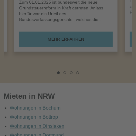
Tro
Zum 01.01.2025 ist bundesweit die neue
zei
Grundsteuerreform in Kraft getreten. Anlass
Frü
hierfür war ein Urteil des
Bundesverfassungsgerichts , welches die…
MEHR ERFAHREN
Mieten in NRW
Wohnungen in Bochum
Wohnungen in Bottrop
Wohnungen in Dinslaken
Wohnungen in Dortmund