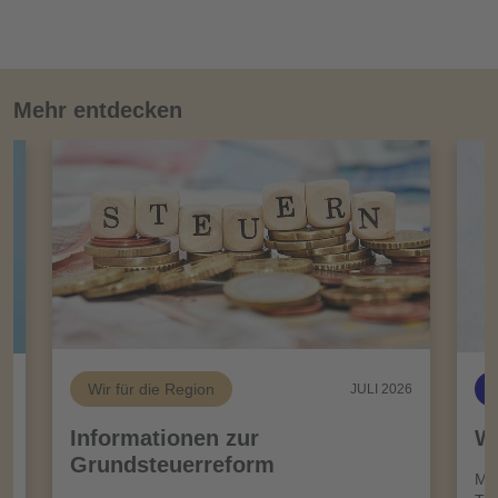
Mehr entdecken
Wir für die Region
26
JULI 2026
Informationen zur
Wi
Grundsteuerreform
n
Meh