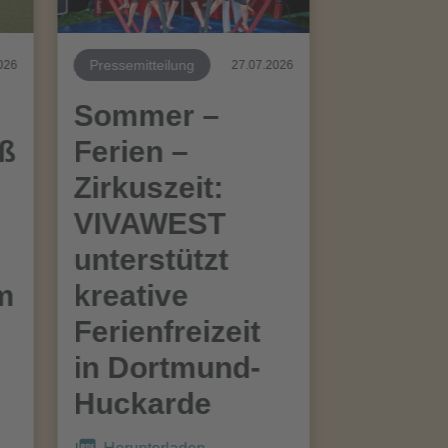
Pressemitteilung
026
27.07.2026
Sommer –
aß
Ferien –
Zirkuszeit:
VIVAWEST
unterstützt
im
kreative
Ferienfreizeit
in Dortmund-
Huckarde