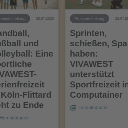
essemitteilung
Pressemitteilung
30.07.2026
28.07.2
ndball,
Sprinten,
ßball und
schießen, Sp
lleyball: Eine
haben:
ortliche
VIVAWEST
IVAWEST-
unterstützt
rienfreizeit
Sportfreizeit 
 Köln-Flittard
Computainer
ht zu Ende
Herunterladen
Herunterladen