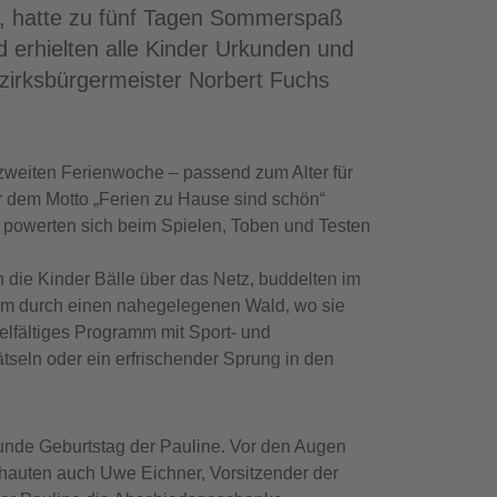
rt, hatte zu fünf Tagen Sommerspaß
d erhielten alle Kinder Urkunden und
zirksbürgermeister Norbert Fuchs
zweiten Ferienwoche – passend zum Alter für
r dem Motto „Ferien zu Hause sind schön“
nd powerten sich beim Spielen, Toben und Testen
 die Kinder Bälle über das Netz, buddelten im
sam durch einen nahegelegenen Wald, wo sie
lfältiges Programm mit Sport- und
seln oder ein erfrischender Sprung in den
runde Geburtstag der Pauline. Vor den Augen
chauten auch Uwe Eichner, Vorsitzender der