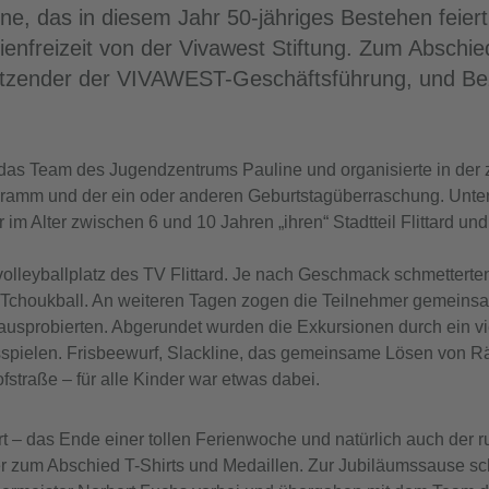
ne, das in diesem Jahr 50-jähriges Bestehen feie
ienfreizeit von der Vivawest Stiftung. Zum Abschie
sitzender der VIVAWEST-Geschäftsführung, und Be
 das Team des Jugendzentrums Pauline und organisierte in der 
ogramm und der ein oder anderen Geburtstagüberraschung. Unte
im Alter zwischen 6 und 10 Jahren „ihren“ Stadtteil Flittard u
olleyballplatz des TV Flittard. Je nach Geschmack schmetterten
m Tchoukball. An weiteren Tagen zogen die Teilnehmer gemein
usprobierten. Abgerundet wurden die Exkursionen durch ein vie
ielen. Frisbeewurf, Slackline, das gemeinsame Lösen von Rät
straße – für alle Kinder war etwas dabei.
rt – das Ende einer tollen Ferienwoche und natürlich auch der 
der zum Abschied T-Shirts und Medaillen. Zur Jubiläumssause s