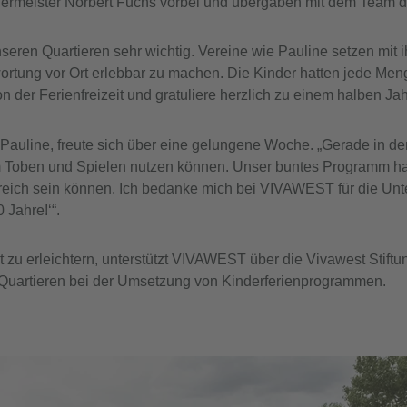
rmeister Norbert Fuchs vorbei und übergaben mit dem Team d
seren Quartieren sehr wichtig. Vereine wie Pauline setzen mi
twortung vor Ort erlebbar zu machen. Die Kinder hatten jede M
n der Ferienfreizeit und gratuliere herzlich zu einem halben Ja
s Pauline, freute sich über eine gelungene Woche. „Gerade in d
zum Toben und Spielen nutzen können. Unser buntes Programm hat
ch sein können. Ich bedanke mich bei VIVAWEST für die Unters
Jahre!‘“.
 zu erleichtern, unterstützt VIVAWEST über die Vivawest Stiftun
n Quartieren bei der Umsetzung von Kinderferienprogrammen.