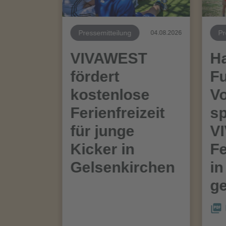
Pressemitteilung
Pr
04.08.2026
VIVAWEST
Ha
fördert
Fu
kostenlose
Vo
Ferienfreizeit
sp
für junge
V
Kicker in
Fe
Gelsenkirchen
in
ge