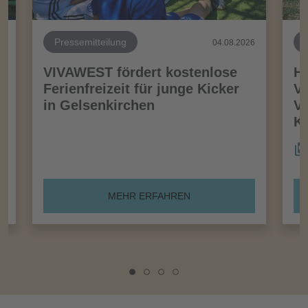
Pressemitteilung
26
04.08.2026
VIVAWEST fördert kostenlose
Ha
Ferienfreizeit für junge Kicker
Vo
in Gelsenkirchen
VI
Kö
MEHR ERFAHREN