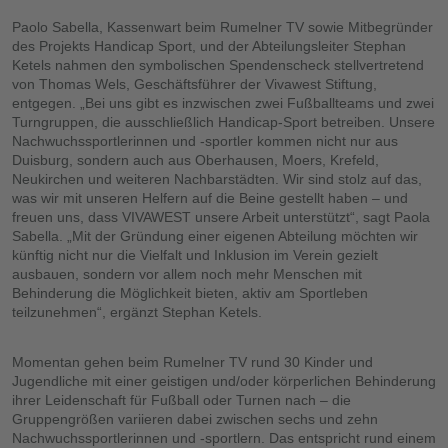
Paolo Sabella, Kassenwart beim Rumelner TV sowie Mitbegründer
des Projekts Handicap Sport, und der Abteilungsleiter Stephan
Ketels nahmen den symbolischen Spendenscheck stellvertretend
von Thomas Wels, Geschäftsführer der Vivawest Stiftung,
entgegen. „Bei uns gibt es inzwischen zwei Fußballteams und zwei
Turngruppen, die ausschließlich Handicap-Sport betreiben. Unsere
Nachwuchssportlerinnen und -sportler kommen nicht nur aus
Duisburg, sondern auch aus Oberhausen, Moers, Krefeld,
Neukirchen und weiteren Nachbarstädten. Wir sind stolz auf das,
was wir mit unseren Helfern auf die Beine gestellt haben – und
freuen uns, dass VIVAWEST unsere Arbeit unterstützt“, sagt Paola
Sabella. „Mit der Gründung einer eigenen Abteilung möchten wir
künftig nicht nur die Vielfalt und Inklusion im Verein gezielt
ausbauen, sondern vor allem noch mehr Menschen mit
Behinderung die Möglichkeit bieten, aktiv am Sportleben
teilzunehmen“, ergänzt Stephan Ketels.
Momentan gehen beim Rumelner TV rund 30 Kinder und
Jugendliche mit einer geistigen und/oder körperlichen Behinderung
ihrer Leidenschaft für Fußball oder Turnen nach – die
Gruppengrößen variieren dabei zwischen sechs und zehn
Nachwuchssportlerinnen und -sportlern. Das entspricht rund einem